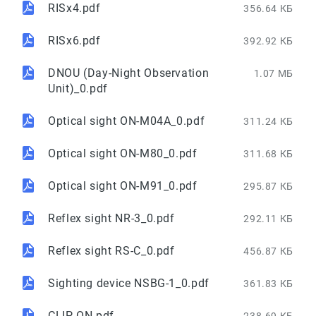
RISx4.pdf
356.64 КБ
RISx6.pdf
392.92 КБ
DNOU (Day-Night Observation
1.07 МБ
Unit)_0.pdf
Optical sight ON-M04A_0.pdf
311.24 КБ
Optical sight ON-M80_0.pdf
311.68 КБ
Optical sight ON-M91_0.pdf
295.87 КБ
Reflex sight NR-3_0.pdf
292.11 КБ
Reflex sight RS-C_0.pdf
456.87 КБ
Sighting device NSBG-1_0.pdf
361.83 КБ
CLIP-ON.pdf