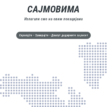
САЈМОВИМА
Излагали смо на овим локацијама
Скролујте • Зумирајте • Двапут додирните за ресет