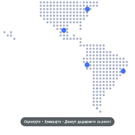
Скролујте • Зумирајте • Двапут додирните за ресет