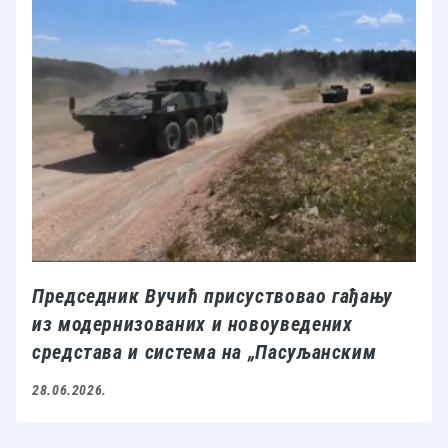
Председник Вучић присуствовао гађању
из модернизованих и новоуведених
средстава и система на „Пасуљанским
ливадама“
28.06.2026.