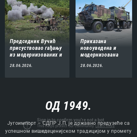
Председник Вучић
Приказана
присуствовао гађању
новоуведена и
из модернизованих и
модернизована
новоуведених
средства Војске
28.06.2026.
28.06.2026.
средстава и система
Србије поводом
на „Пасуљанским
Видовдана
ливадама“
ОД 1949.
Југоимпорт – СДПР Ј.П. је државно предузеће са
успешном вишедеценијском традицијом у промету