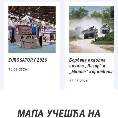
EUROSATORY 2026
Борбена оклопна
возила „Лазар“ и
15.06.2026.
„Милош“ коришћена
током војне вежбе
22.05.2026.
„НАТО–Србија“
МАПА УЧЕШЋА НА