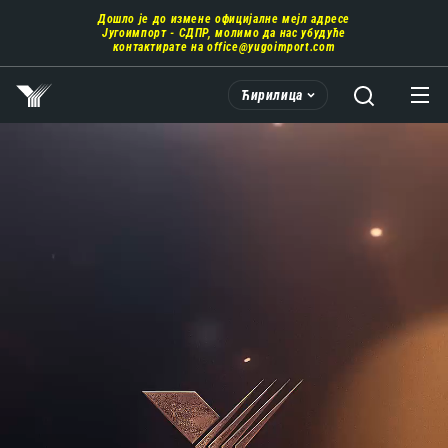
Пребаци
Дошло је до измене официјалне мејл адресе
се
Југоимпорт - СДПР, молимо да нас убудуће
на
контактирате на
office@yugoimport.com
главни
део
Ћирилица
садржаја