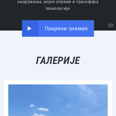
наоружања, војне опреме и трансфера
технологије.
Покрени снимак
ГАЛЕРИЈЕ