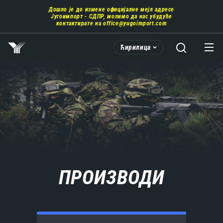
Пребаци
Дошло је до измене официјалне мејл адресе
се
Југоимпорт - СДПР, молимо да нас убудуће
на
контактирате на
office@yugoimport.com
главни
део
Ћирилица
садржаја
ПРОИЗВОДИ