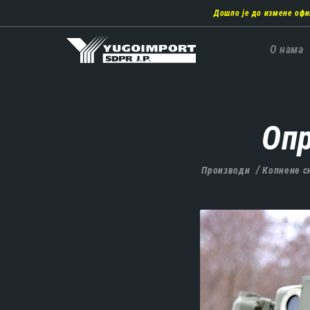
Пребаци
Дошло је до измене офи
се
на
главни
Главн
О нама
део
навиг
садржаја
Опр
Производи
Копнене с