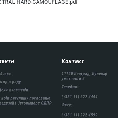
CTRAL HARD CAMOUFLAGE.pdf
менти
Контакт
абавке
11150 Београд, Булевар
уметности 2
тор о раду
Телефон:
јски извештаји
(+381 11) 222 4444
 који регулишу пословање
предузећа Југоимпорт СДПР
Факс:
(+381 11) 222 4599