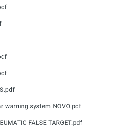
pdf
f
pdf
pdf
S.pdf
r warning system NOVO.pdf
EUMATIC FALSE TARGET.pdf