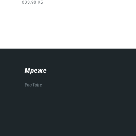
633.98 КБ
Мреже
YouTube