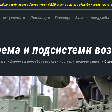
цијалне мејл адресе Југоимпорт - СДПР, молимо да нас убудуће контактирате 
а
Актуелности
Производи
Галерија
Зависна предузећа
ација
ема и подсистеми во
наге
Борбена и неборбена возила и програми модернизације
Опре