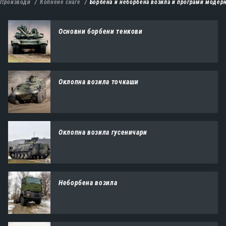
Производи
Копнене снаге
Борбена и неборбена возила и програми модер
Основни борбени тенкови
Оклопна возила точкаши
Оклопна возила гусеничари
Неборбена возила