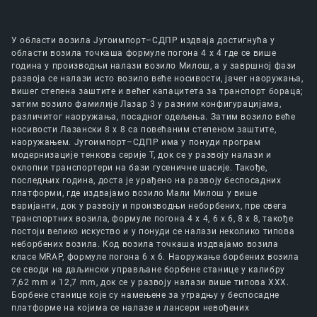
У области возила Југоимпорт–СДПР издваја достигнућа у
области возила точкаша формуле погона 4 х 4 где се више
година у производњи налази возило Милош, а у завршној фази
развоја се налази исто возило веће носивости, јачег наоружања,
вишег степена заштите и већег капацитета за транспорт бораца;
затим возило фамилије Лазар 3 у разним конфигурацијама,
различитог наоружања, посадног одељења. Затим возило веће
носивости Лазански 8 х 8 са повећаним степеном заштите,
наоружањем. Југоимпорт–СДПР има у понуди програм
модернизације тенкова серије Т, док се у развоју налази и
оклопни транспортери на бази гусеничне шасије. Такође,
последњих година, доста је урађено на развоју беспосадних
платформи, где издвајамо возило Мали Милош у више
варијанти, док у развоју и производњи неборбених, пре свега
транспортних возила, формуле погона 4 х 4, 6 х 6, 8 х 8, такође
постоји велико искуство и у понуди се налази неколико типова
неборбених возила. Код возила точкаша издвајамо возила
класе MRAP, формуле погона 6 х 6. Наоружање борбених возила
се своди на даљински управљане борбене станице у калибру
7,62 mm и 12,7 mm, док се у развоју налази више типова ХХХ.
Борбене станице које су намењене за уградњу у беспосадне
платформе на којима се налазе и лансери невођених