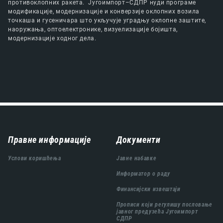
противоклопних ракета. Југоимпорт–СДПР нуди програме
модификације, модернизације и конверзије оклопних возила
точкаша и гусеничара што укључује уградњу оклопне заштите,
наоружања, оптоелектронике, визуелизације бојишта,
модернизације ходног дела.
Навигација
Правне информације
Документи
подножја
Услови коришћења
Јавне набавке
Информатор о раду
Финансијски извештаји
Прописи који регулишу пословање
јавног предузећа Југоимпорт
СДПР