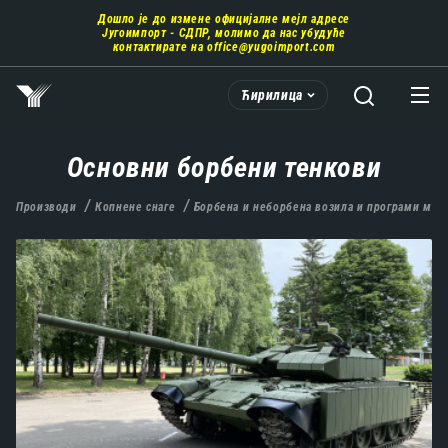
Пребаци
Дошло је до измене официјалне мејл адресе
се
Југоимпорт - СДПР, молимо да нас убудуће
на
контактирате на
office@yugoimport.com
главни
део
Ћирилица
садржаја
Основни борбени тенкови
Производи
Копнене снаге
Борбена и неборбена возила и програми мод