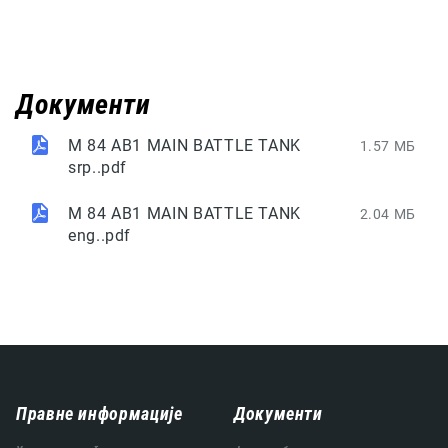
Документи
M 84 AB1 MAIN BATTLE TANK
1.57 МБ
srp..pdf
M 84 AB1 MAIN BATTLE TANK
2.04 МБ
eng..pdf
Навигација
Правне информације
Документи
подножја