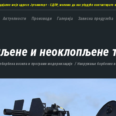
цијалне мејл адресе Југоимпорт - СДПР, молимо да нас убудуће контактирате 
а
Актуелности
Производи
Галерија
Зависна предузећа
ација
љене и неоклопљене 
неборбена возила и програми модернизације
Наоружање борбених в