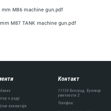
 R mm M86 machine gun.pdf
8 mm M87 TANK machine gun.pdf
менти
Контакт
абавке
11150 Београд, Булевар
уметности 2
тор о раду
Телефон:
јски извештаји