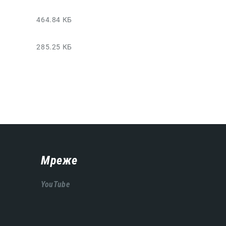
464.84 КБ
285.25 КБ
Мреже
YouTube