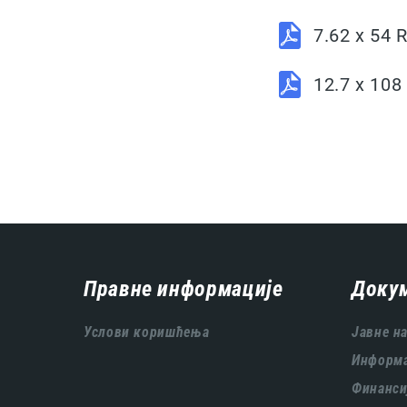
7.62 x 54
12.7 x 10
Навигација
Правне информације
Доку
подножја
Услови коришћења
Јавне н
Информа
Финанси