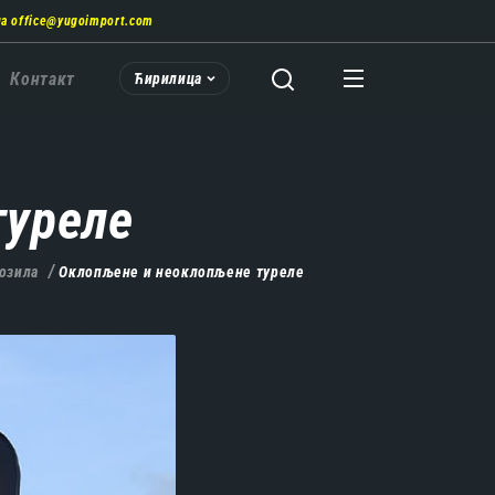
на
office@yugoimport.com
Контакт
Ћирилица
туреле
озила
Оклопљене и неоклопљене туреле