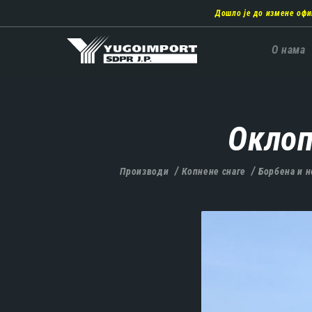
Пребаци
Дошло је до измене офи
се
на
главни
Главн
О нама
део
навиг
садржаја
Оклоп
Производи
Копнене снаге
Борбена и 