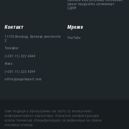
Прописи који регулишу пословање
јавног предузећа Југоимпорт
СДПР
Контакт
Мреже
11150 Београд, Булевар уметности
YouTube
2
Телефон:
(+381 11) 222 4444
Факс:
(+381 11) 222 4599
office@yugoimport.com
Сви подаци у брошурама на сајту су искључиво
информативног карактера. Коначна конфигурација
и/или техничка спецификација се дефинише за сваки
посебни уговор.