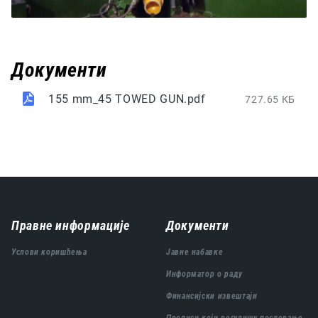
Документи
155 mm_45 TOWED GUN.pdf
727.65 КБ
Навигација
Правне информације
Документи
подножја
Услови коришћења
Јавне набавке
Информатор о раду
Финансијски извештаји