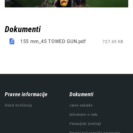
Dokumenti
155 mm_45 TOWED GUN.pdf
727.65 KB
Навигација
Pravne informacije
Dokumenti
подножја
Uslovi korišćenja
Javne nabavke
Informator o radu
Finansijski izveštaji