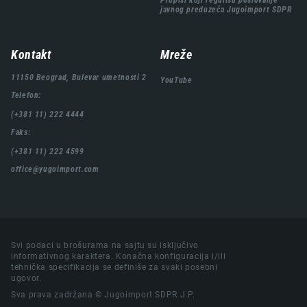
Propisi koji regulišu poslovanje
javnog preduzeća Jugoimport SDPR
Kontakt
Mreže
11150 Beograd, Bulevar umetnosti 2
YouTube
Telefon:
(+381 11) 222 4444
Faks:
(+381 11) 222 4599
office@yugoimport.com
Svi podaci u brošurama na sajtu su isključivo
informativnog karaktera. Konačna konfiguracija i/ili
tehnička specifikacija se definiše za svaki posebni
ugovor.
Sva prava zadržana © Jugoimport SDPR J.P.