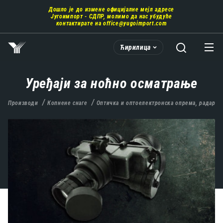
Пребаци
Дошло је до измене официјалне мејл адресе
се
Југоимпорт - СДПР, молимо да нас убудуће
на
контактирате на
office@yugoimport.com
главни
део
Ћирилица
садржаја
Уређаји за ноћно осматрање
Производи
Копнене снаге
Оптичка и оптоелектронска опрема, радари,