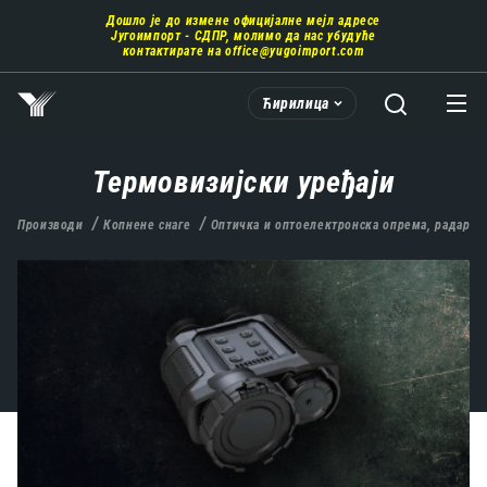
Пребаци
Дошло је до измене официјалне мејл адресе
се
Југоимпорт - СДПР, молимо да нас убудуће
на
контактирате на
office@yugoimport.com
главни
део
Ћирилица
садржаја
Термовизијски уређаји
Производи
Копнене снаге
Оптичка и оптоелектронска опрема, радари,