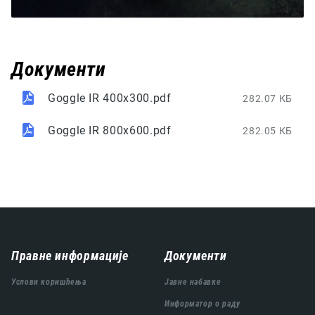
Документи
Goggle IR 400x300.pdf
282.07 КБ
Goggle IR 800x600.pdf
282.05 КБ
Навигација
Правне информације
Документи
подножја
Услови коришћења
Јавне набавке
Информатор о раду