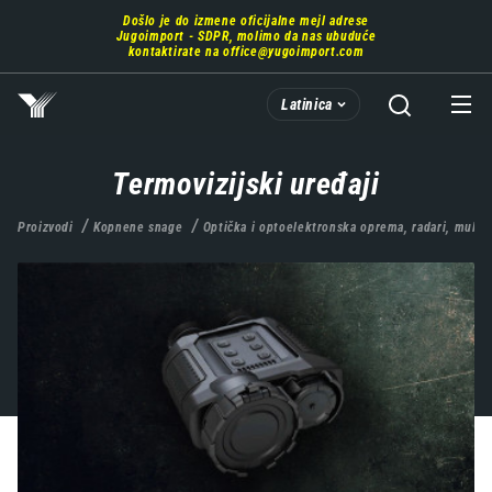
Prebaci
Došlo je do izmene oficijalne mejl adrese
se
Jugoimport - SDPR, molimo da nas ubuduće
na
kontaktirate na
office@yugoimport.com
glavni
deo
Latinica
sadržaja
Termovizijski uređaji
Proizvodi
Kopnene snage
Optička i optoelektronska oprema, radari, multi-s