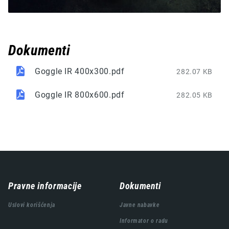
Dokumenti
Goggle IR 400x300.pdf
282.07 KB
Goggle IR 800x600.pdf
282.05 KB
Навигација
Pravne informacije
Dokumenti
подножја
Uslovi korišćenja
Javne nabavke
Informator o radu