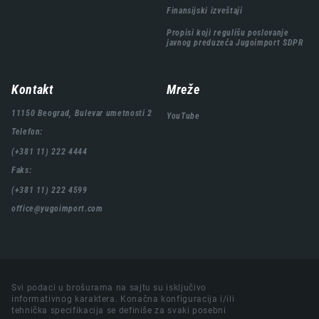
Finansijski izveštaji
Propisi koji regulišu poslovanje
javnog preduzeća Jugoimport SDPR
Kontakt
Mreže
11150 Beograd, Bulevar umetnosti 2
YouTube
Telefon:
(+381 11) 222 4444
Faks:
(+381 11) 222 4599
office@yugoimport.com
Svi podaci u brošurama na sajtu su isključivo
informativnog karaktera. Konačna konfiguracija i/ili
tehnička specifikacija se definiše za svaki posebni