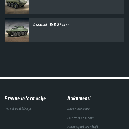
Lazanski 8x8 57 mm
Навигација
Pravne informacije
Dokumenti
подножја
Uslovi korišćenja
Javne nabavke
Informator o radu
Finansijski izveštaji