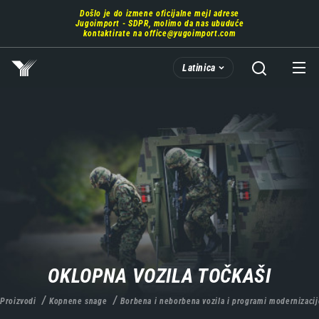
Prebaci
Došlo je do izmene oficijalne mejl adrese
se
Jugoimport - SDPR, molimo da nas ubuduće
na
kontaktirate na
office@yugoimport.com
glavni
deo
Latinica
sadržaja
OKLOPNA VOZILA TOČKAŠI
Proizvodi
Kopnene snage
Borbena i neborbena vozila i programi modernizacij