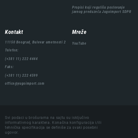
Propisi koji regulišu poslovanje
javnog preduzeća Jugoimport SDPR
Kontakt
Mreže
11150 Beograd, Bulevar umetnosti 2
YouTube
Telefon:
(+381 11) 222 4444
Faks:
(+381 11) 222 4599
office@yugoimport.com
Svi podaci u brošurama na sajtu su isključivo
informativnog karaktera. Konačna konfiguracija i/ili
tehnička specifikacija se definiše za svaki posebni
ugovor.