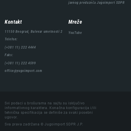
javnog preduzeća Jugoimport SDPR
Kontakt
Mreže
11150 Beograd, Bulevar umetnosti 2
YouTube
Telefon:
(+381 11) 222 4444
Faks:
(+381 11) 222 4599
office@yugoimport.com
Svi podaci u brošurama na sajtu su isključivo
informativnog karaktera. Konačna konfiguracija i/ili
tehnička specifikacija se definiše za svaki posebni
ugovor.
Sva prava zadržana © Jugoimport SDPR J.P.