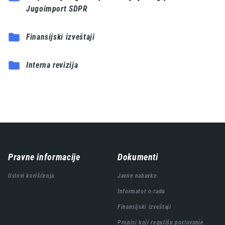
Jugoimport SDPR
Finansijski izveštaji
Interna revizija
Навигација
Pravne informacije
Dokumenti
подножја
Uslovi korišćenja
Javne nabavke
Informator o radu
Finansijski izveštaji
Propisi koji regulišu poslovanje