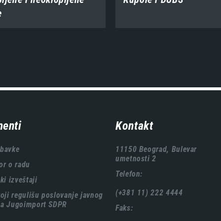
e
enti
Kontakt
abavke
11150 Beograd, Bulevar
umetnosti 2
or o radu
Telefon:
ki izveštaji
(+381 11) 222 4444
koji regulišu poslovanje javnog
ća Jugoimport SDPR
Faks: