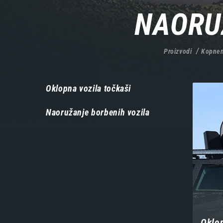
NAORU
Proizvodi
Kopnen
Навигација
Oklopna vozila točkaši
-
Naoružanje borbenih vozila
производи
Oklop