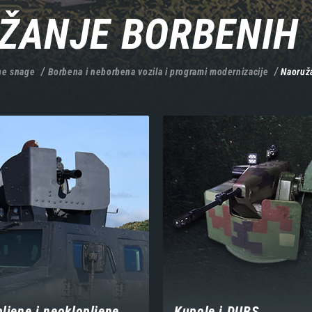
ŽANJE BORBENIH 
e snage
Borbena i neborbena vozila i programi modernizacije
Naoruža
ljene i neoklopljene
Kupole i DUBS