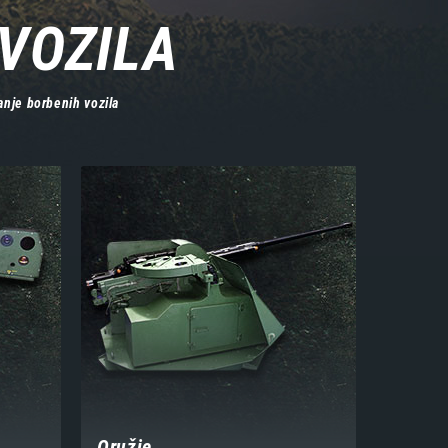
VOZILA
nje borbenih vozila
Oružje