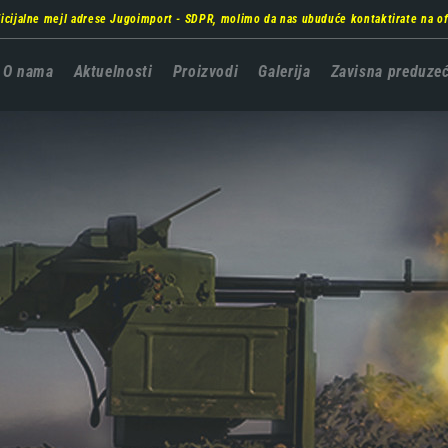
ficijalne mejl adrese Jugoimport - SDPR, molimo da nas ubuduće kontaktirate na
o
Главна
O nama
Aktuelnosti
Proizvodi
Galerija
Zavisna preduze
навигација