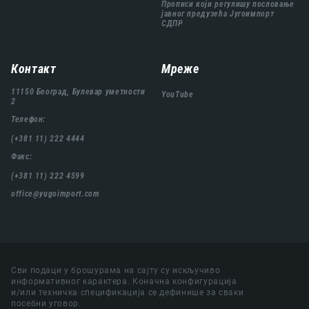
Прописи који регулишу пословање
јавног предузећа Југоимпорт
СДПР
Контакт
Мреже
11150 Београд, Булевар уметности
YouTube
2
Телефон:
(+381 11) 222 4444
Факс:
(+381 11) 222 4599
office@yugoimport.com
Сви подаци у брошурама на сајту су искључиво
информативног карактера. Коначна конфигурација
и/или техничка спецификација се дефинише за сваки
посебни уговор.