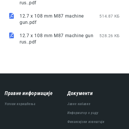
rus..pdf
12.7 x 108 mm M87 machine
514.87 КБ
gun.pdf
12.7 x 108 mm M87 machine gun
528.26 КБ
rus..pdf
Навигација
Правне информације
Документи
подножја
Услови коришћења
Јавне набавке
Информатор о раду
Финансијски извештаји