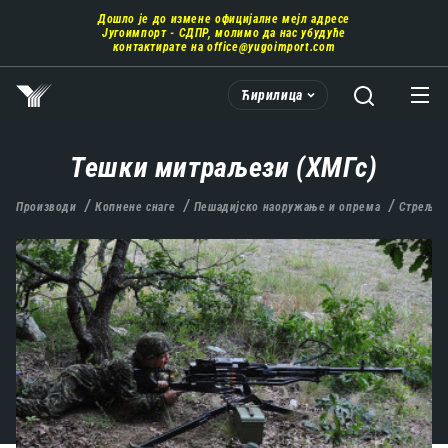
Пребаци
Дошло је до измене официјалне мејл адресе
се
Југоимпорт - СДПР, молимо да нас убудуће
на
контактирате на
office@yugoimport.com
главни
део
Ћирилица
садржаја
Тешки митраљези (ХМГс)
Производи
Копнене снаге
Пешадијско наоружање и опрема
Стрељач