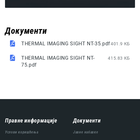
Документи
THERMAL IMAGING SIGHT NT-35.pdf
401.9 КБ
THERMAL IMAGING SIGHT NT-
415.83 КБ
75.pdf
Навигација
Правне информације
Документи
подножја
Услови коришћења
Јавне набавке