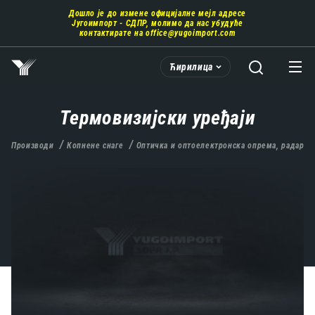
Пребаци
Дошло је до измене официјалне мејл адресе
се
Југоимпорт - СДПР, молимо да нас убудуће
на
контактирате на
office@yugoimport.com
главни
део
Ћирилица
садржаја
Термовизијски уређаји
Производи
Копнене снаге
Оптичка и оптоелектронска опрема, радари,