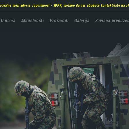
ficijalne mejl adrese Jugoimport - SDPR, molimo da nas ubuduće kontaktirate na
o
Главна
O nama
Aktuelnosti
Proizvodi
Galerija
Zavisna preduze
навигација