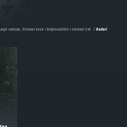
anje vatrom, Sistemi veze i kriptozaštite i sistemi C4I
Radari
tne