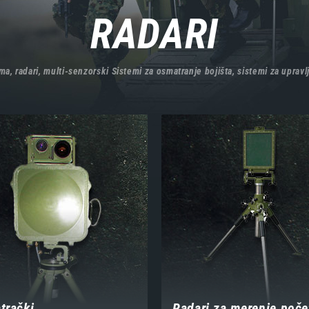
RADARI
, radari, multi-senzorski Sistemi za osmatranje bojišta, sistemi za upravlj
trački
Radari za merenje poče