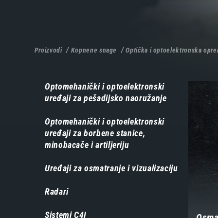
Proizvodi
Kopnene snage
Optička i optoelektronska oprema
Навигација
Optomehanički i optoelektronski
uređaji za pešadijsko naoružanje
-
производи
Optomehanički i optoelektronski
uređaji za borbene stanice,
minobacače i artiljeriju
Uređaji za osmatranje i vizualizaciju
Radari
Sistemi C4I
Osma