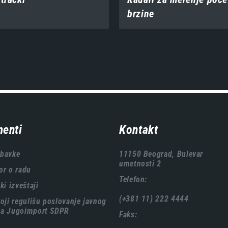
brzine
enti
Kontakt
abavke
11150 Beograd, Bulevar
umetnosti 2
or o radu
Telefon:
ki izveštaji
(+381 11) 222 4444
koji regulišu poslovanje javnog
ća Jugoimport SDPR
Faks: