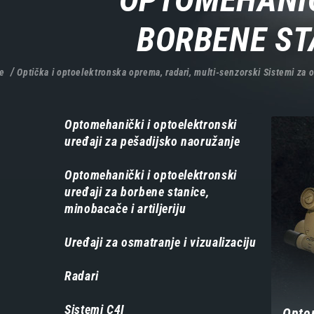
BORBENE ST
e
Optička i optoelektronska oprema, radari, multi-senzorski Sistemi za os
Навигација
Optomehanički i optoelektronski
uređaji za pešadijsko naoružanje
-
производи
Optomehanički i optoelektronski
uređaji za borbene stanice,
minobacače i artiljeriju
Uređaji za osmatranje i vizualizaciju
Radari
Sistemi C4I
Opto