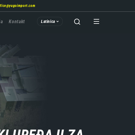
ffice@yugoimport.com
ća
Kontakt
Latinica
I UREĐAJI ZA