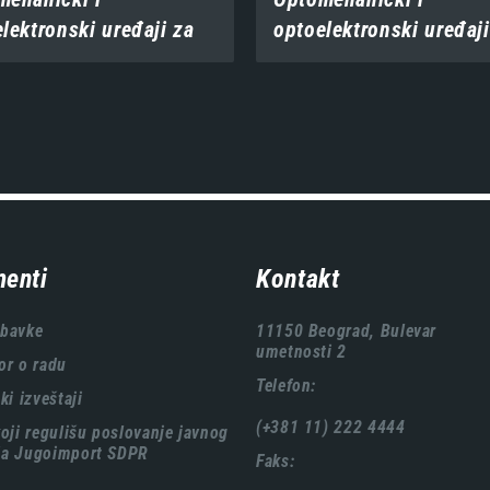
lektronski uređaji za
optoelektronski uređaji
bacače
artiljeriju
enti
Kontakt
abavke
11150 Beograd, Bulevar
umetnosti 2
or o radu
Telefon:
ki izveštaji
(+381 11) 222 4444
koji regulišu poslovanje javnog
ća Jugoimport SDPR
Faks: