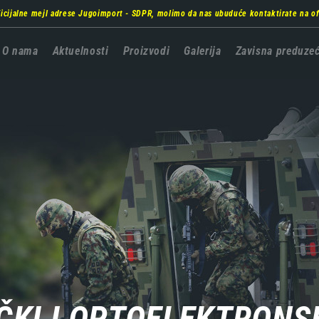
ficijalne mejl adrese Jugoimport - SDPR, molimo da nas ubuduće kontaktirate na
o
Главна
O nama
Aktuelnosti
Proizvodi
Galerija
Zavisna preduze
навигација
KI I OPTOELEKTRONSK