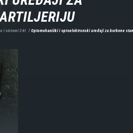
ARTILJERIJU
e i sistemi C4I
Optomehanički i optoelektronski uređaji za borbene stani