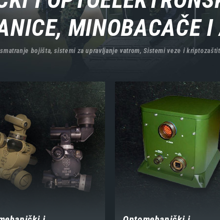
ANICE, MINOBACAČE I 
matranje bojišta, sistemi za upravljanje vatrom, Sistemi veze i kriptozaštit
mehanički i
Optomehanički i