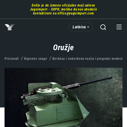
Prebaci
Došlo je do izmene oficijalne mejl adrese
se
Jugoimport - SDPR, molimo da nas ubuduće
na
kontaktirate na
office@yugoimport.com
glavni
deo
Latinica
sadržaja
Oružje
Proizvodi
Kopnene snage
Borbena i neborbena vozila i programi moderniza