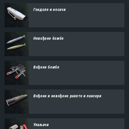
Гондоле и носачи
Невођене бомбе
Вођене бомбе
Вођене и невођене ракете и лансери
Упаљачи