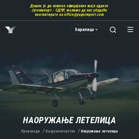
Пребаци
Дошло је до измене официјалне мејл адресе
се
Југоимпорт - СДПР, молимо да нас убудуће
на
контактирате на
office@yugoimport.com
главни
део
Ћирилица
садржаја
НАОРУЖАЊЕ ЛЕТЕЛИЦА
Производи
Ваздухопловство
Наоружање летелица