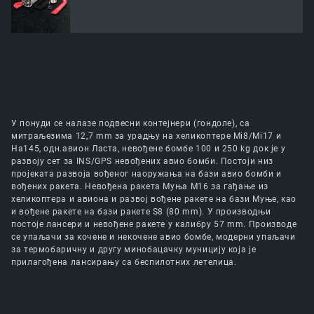
У понуди се налазе подвесни контејнери (гондоле), са
митраљезима 12,7 mm за урадњу на хеликоптере Мi8/Mi17 и
Ha145, oдн.авион Ласта, невођене бомбе 100 и 250 kg док је у
развоју сет за INS/GPS невођених авио бомби. Постоји низ
пројеката развоја вођеног наоружања на бази авио бомби и
вођених ракета. Невођена ракета Муња М16 за гађање из
хеликоптера и авиона и развој вођене ракете на бази Муње, као
и вођене ракете на бази ракете Ѕ8 (80 mm). У производњи
постоје лансери и невођене ракете у калибру 57 mm. Производе
се упаљачи за кочене и некочене авио бомбе, модерни упаљачи
за термобаричну и другу минобацачку муницију која је
прилагођена лансирању са беспилотних летелица.