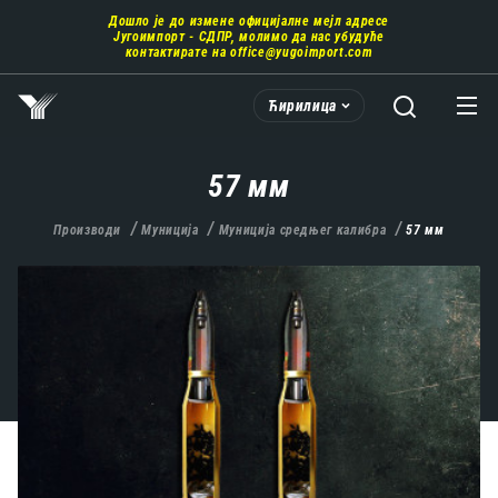
Пребаци
Дошло је до измене официјалне мејл адресе
се
Југоимпорт - СДПР, молимо да нас убудуће
на
контактирате на
office@yugoimport.com
главни
део
Ћирилица
садржаја
57 мм
Производи
Муниција
Муниција средњег калибра
57 мм