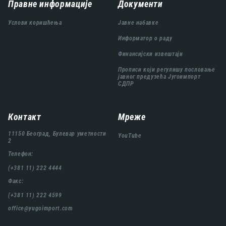
Навигација
Правне информације
Документи
подножја
Услови коришћења
Јавне набавке
Информатор о раду
Финансијски извештаји
Прописи који регулишу пословање
јавног предузећа Југоимпорт
СДПР
Контакт
Мреже
11150 Београд, Булевар уметности
YouTube
2
Телефон:
(+381 11) 222 4444
Факс:
(+381 11) 222 4599
office@yugoimport.com