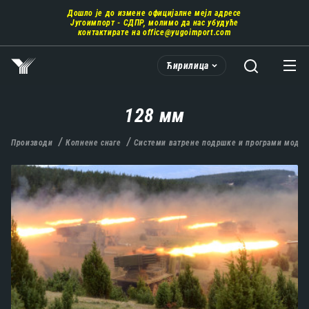
Пребаци
Дошло је до измене официјалне мејл адресе
се
Југоимпорт - СДПР, молимо да нас убудуће
на
контактирате на
office@yugoimport.com
главни
део
Ћирилица
садржаја
128 мм
Производи
Копнене снаге
Системи ватрене подршке и програми модер