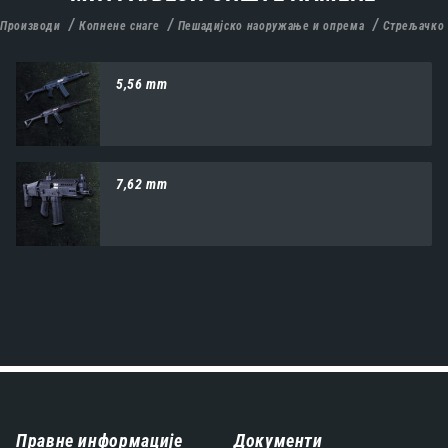
Производи
Копнене снаге
Пешадијско наоружање и опрема
Стрељачко
5,56 mm
7,62 mm
Навигација
Правне информације
Документи