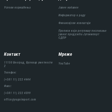
подножја
Услови коришћења
Јавне набавке
Информатор о раду
Финансијски извештаји
Прописи који регулишу пословање
јавног предузећа Југоимпорт
СДПР
Контакт
Мреже
11150 Београд, Булевар уметности
YouTube
2
Телефон:
(+381 11) 222 4444
Факс:
(+381 11) 222 4599
office@yugoimport.com