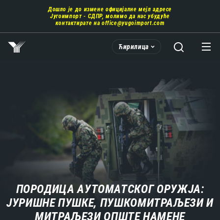
Пребаци
Дошло је до измене официјалне мејл адресе
се
Југоимпорт - СДПР, молимо да нас убудуће
на
контактирате на
office@yugoimport.com
главни
део
Ћирилица
садржаја
ПОРОДИЦА АУТОМАТСКОГ ОРУЖЈА:
ЈУРИШНЕ ПУШКЕ, ПУШКОМИТРАЉЕЗИ И
МИТРАЉЕЗИ ОПШТЕ НАМЕНЕ