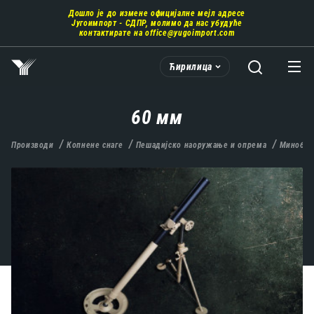
Пребаци
Дошло је до измене официјалне мејл адресе
се
Југоимпорт - СДПР, молимо да нас убудуће
на
контактирате на
office@yugoimport.com
главни
део
Ћирилица
садржаја
60 мм
Производи
Копнене снаге
Пешадијско наоружање и опрема
Минобац