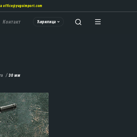
на
office@yugoimport.com
Контакт
Ћирилица
та
30 мм