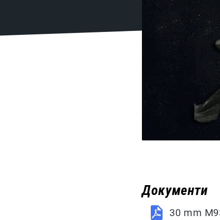
Документи
30 mm M93