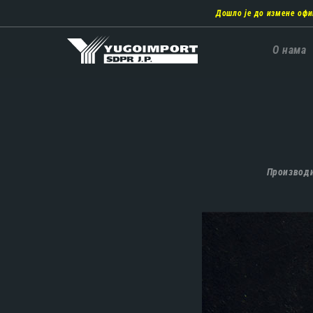
Пребаци
Дошло је до измене офи
се
на
главни
Главн
О нама
део
навиг
садржаја
Производ