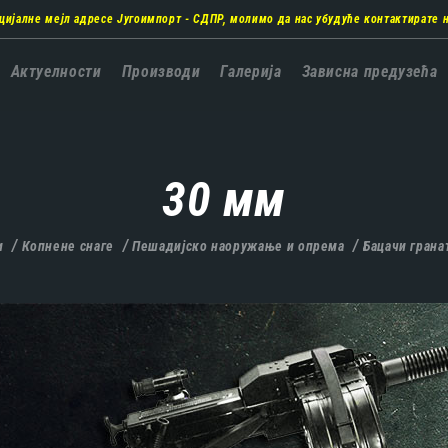
цијалне мејл адресе Југоимпорт - СДПР, молимо да нас убудуће контактирате 
а
Актуелности
Производи
Галерија
Зависна предузећа
ација
30 мм
и
Копнене снаге
Пешадијско наоружање и опрема
Бацачи грана