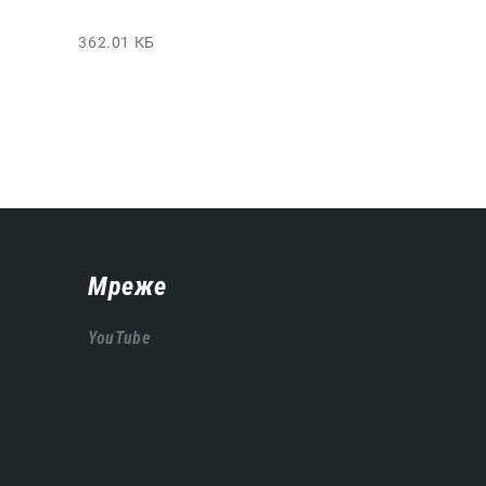
362.01 КБ
Мреже
YouTube