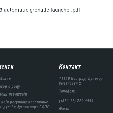
 automatic grenade launcher.pdf
менти
Контакт
абавке
11150 Београд, Булевар
уметности 2
тор о раду
Телефон:
јски извештаји
(+381 11) 222 4444
 који регулишу пословање
предузећа Југоимпорт СДПР
Факс: