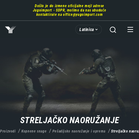
Prebaci
Došlo je do izmene oficijalne mejl adrese
se
Jugoimport - SDPR, molimo da nas ubuduće
na
kontaktirate na
office@yugoimport.com
glavni
deo
Latinica
sadržaja
STRELJAČKO NAORUŽANJE
Proizvodi
Kopnene snage
Pešadijsko naoružanje i oprema
Streljačko naoru