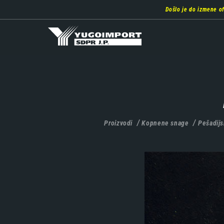
Prebaci
Došlo je do izmene o
se
na
glavni
deo
sadržaja
Proizvodi
Kopnene snage
Pešadijs