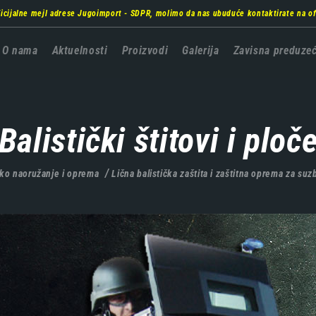
ficijalne mejl adrese Jugoimport - SDPR, molimo da nas ubuduće kontaktirate na
o
Главна
O nama
Aktuelnosti
Proizvodi
Galerija
Zavisna preduze
навигација
Balistički štitovi i ploč
ko naoružanje i oprema
Lična balistička zaštita i zaštitna oprema za suz