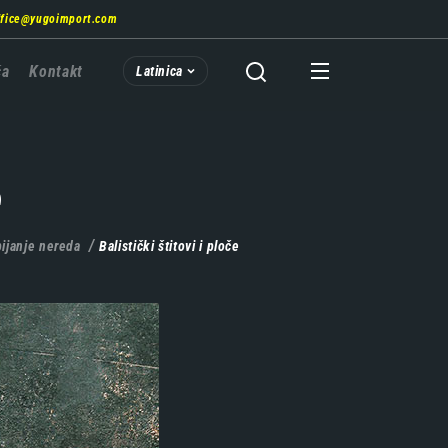
ffice@yugoimport.com
ća
Kontakt
Latinica
e
bijanje nereda
Balistički štitovi i ploče