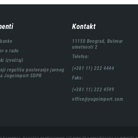
enti
Kontakt
abavke
11150 Beograd, Bulevar
umetnosti 2
or o radu
Telefon:
ki izveštaji
(+381 11) 222 4444
koji regulišu poslovanje javnog
ća Jugoimport SDPR
Faks:
(+381 11) 222 4599
office@yugoimport.com