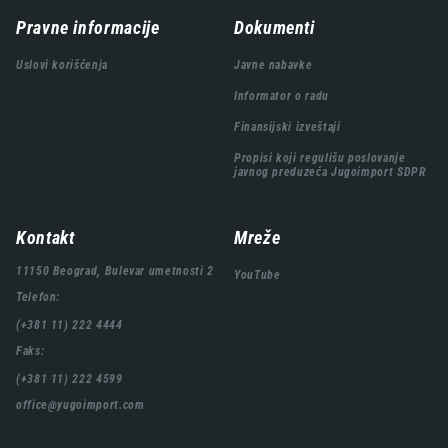
Навигација
Pravne informacije
Dokumenti
подножја
Uslovi korišćenja
Javne nabavke
Informator o radu
Finansijski izveštaji
Propisi koji regulišu poslovanje
javnog preduzeća Jugoimport SDPR
Kontakt
Mreže
11150 Beograd, Bulevar umetnosti 2
YouTube
Telefon:
(+381 11) 222 4444
Faks:
(+381 11) 222 4599
office@yugoimport.com