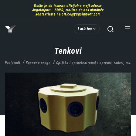
Prebaci
Došlo je do izmene oficijalne mejl adrese
se
Jugoimport - SDPR, molimo da nas ubuduće
na
kontaktirate na
office@yugoimport.com
glavni
deo
Latinica
sadržaja
Tenkovi
Proizvodi
Kopnene snage
Optička i optoelektronska oprema, radari, multi-s