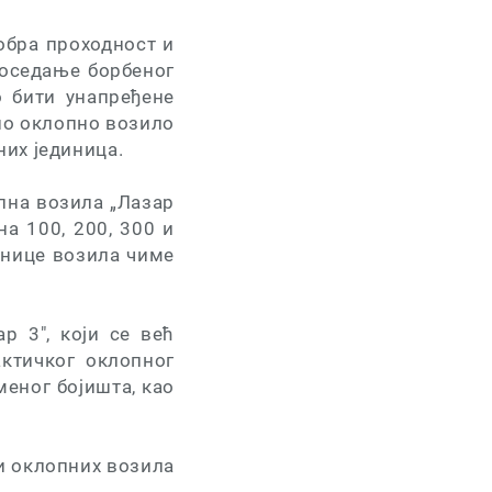
добра проходност и
поседање борбеног
о бити унапређене
но оклопно возило
них јединица.
пна возила „Лазар
а 100, 200, 300 и
рнице возила чиме
р 3", који се већ
актичког оклопног
еног бојишта, као
 и оклопних возила