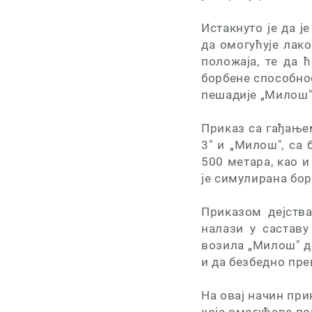
Истакнуто је да ј
да омогућује лак
положаја, те да 
борбене способно
пешадије „Милош" 
Приказ са гађање
3" и „Милош", са
500 метара, као 
је симулирана бор
Приказом дејства
налази у саставу
возила „Милош" д
и да безбедно пре
На овај начин при