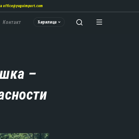
на
office@yugoimport.com
Контакт
Ћирилица
ушка –
асности