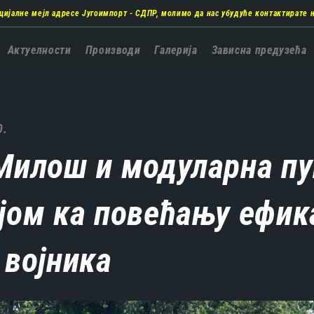
цијалне мејл адресе Југоимпорт - СДПР, молимо да нас убудуће контактирате 
а
Актуелности
Производи
Галерија
Зависна предузећа
ација
0.
Милош и модуларна п
јом ка повећању ефик
 војника