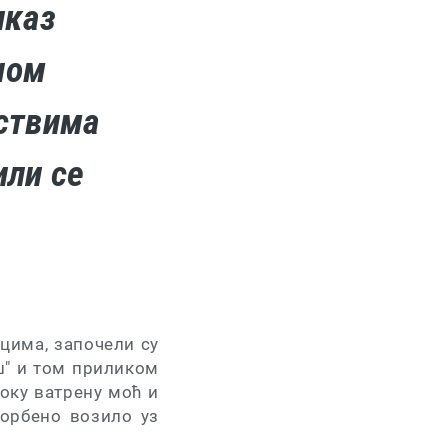
иказ
ном
дствима
или се
нцима, започели су
" и том приликом
соку ватрену моћ и
орбено возило уз