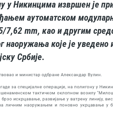
ну у Никинцима извршен је пр
ађањем аутоматском модулар
5/7,62 mm, као и другим сре
г наоружања које је уведено 
јску Србије.
ствовао и министар одбране Александар Вулин.
аде за специјалне операције, на полигону у Ники
ишенаменском тактичком оклопном возилу "Милош
брзо искрцавање, развијање у ватрену линију, ви
тва личним наоружањем и поновно укрцавање у б