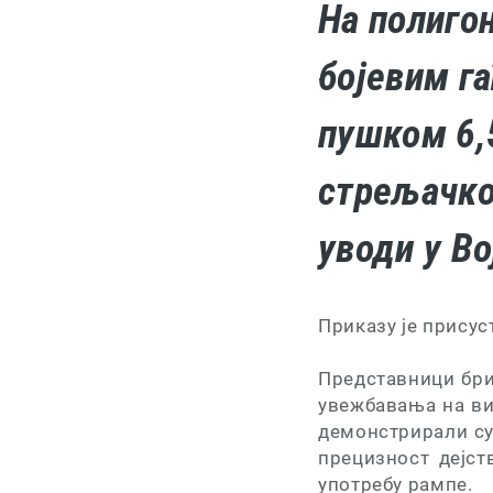
На полиго
бојевим г
пушком 6,
стрељачко
уводи у Во
Приказу је прису
Представници бриг
увежбавања на в
демонстрирали су 
прецизност дејс
употребу рампе.