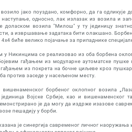
е возило јако поуздано, комфорно, да га одликује 
о наступање, односно, лак излазак из возила и за
ће доласком возила "Милош" у ту јединицу знатн
сти, а извршавање задатака бити олакшано. Борбе
4x4 биће велико појачање за припаднике специјал
м у Никинцима се реализовао из оба борбена окло
 бојевим гађањем из модуларне аутоматске пушке н
и гађањем из покрета на бочне циљеве кроз пушка
ба против заседе у насељеном месту.
 вишенаменског борбеног оклопног возила „Лаза
 јединица Војске Србије, као и вишенаменског т
емонстрирано је да могу да издрже изазове саврем
возе пешадију у борби.
казана је синергија савременог личног наоружања