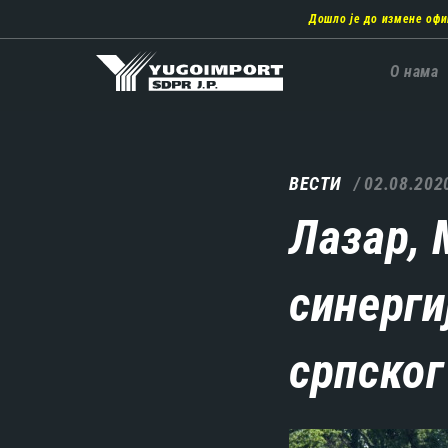
Пребаци
Дошло је до измене офи
се
на
главни
Главн
О нама
део
навиг
садржаја
ВЕСТИ
02.08.202
Лазар, 
синерги
српског