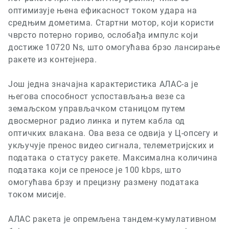
оптимизује њена ефикасност током удара на
средњим дометима. Стартни мотор, који користи
чврсто потерно гориво, ослобађа импулс који
достиже 10720
Ns,
што омогућава брзо лансирање
ракете из контејнера.
Још једна значајна карактеристика АЛАС-а је
његова способност успостављања везе са
земаљском управљачком станицом путем
двосмерног радио линка и путем кабла од
оптичких влакана. Ова веза се одвија у Ц-опсегу и
укључује пренос видео сигнала, телеметријских и
података о статусу ракете. Максимална количина
података који се преносе је
100 kbps,
што
омогућава брзу и прецизну размену података
током мисије.
АЛАС ракета је опремљена тандем-кумулативном