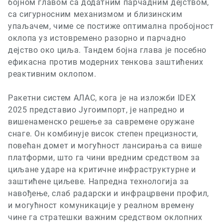
бојном главом
са додатним парчадним дејством
,
са сигурносним механизмом и близинским
упаљачем, чиме се постиже оптимална пробојност
оклопа уз истовремено разорно и парчадно
дејство око циља. Тандем бојна глава је посебно
ефикасна против модерних тенкова заштићених
реактивним оклопом.
Ракетни систем АЛАС, кога је на изложби
IDEX
2025
представио Југоимпорт, је напредно и
вишенаменско решење за савремене оружане
снаге. Он комбинује висок степен прецизности,
повећан домет и могућност лансирања са више
платформи, што га чини вредним средством за
циљане ударе на критичне инфраструктурне и
заштићене циљеве. Напредна технологија за
навођење, слаб радарски и инфрацрвени профил,
и могућност комуникације у реалном времену
чине га стратешки важним средством оклопних