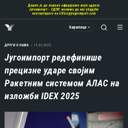
Пребаци
Дошло је до измене официјалне мејл адресе
се
Југоимпорт - СДПР, молимо да нас убудуће
на
контактирате на
office@yugoimport.com
главни
део
Ћирилица
садржаја
ДРУГИ О НАМА
19.02.2025.
Југоимпорт редефинише
прецизне ударе својим
Ракетним системом АЛАС на
изложби IDEX 2025