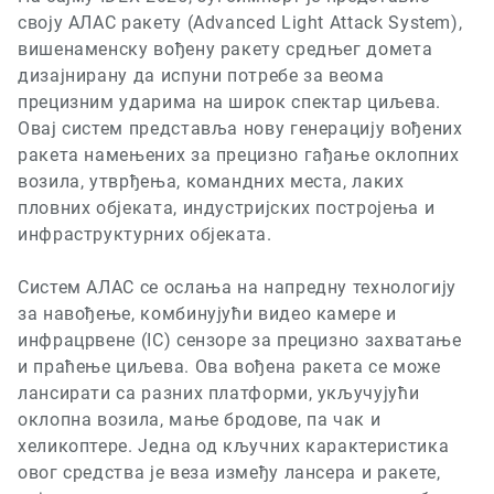
своју АЛАС ракету
(Advanced Light Attack System),
вишенаменску вођену ракету средњег домета
дизајнирану да испуни потребе за веома
прецизним ударима на широк спектар циљева.
Овај систем представља нову генерацију вођених
ракета намењених за прецизно гађање оклопних
возила, утврђења, командних места, лаких
пловних објеката, индустријских постројења и
инфраструктурних објеката.
Систем АЛАС се ослања на напредну технологију
за навођење, комбинујући видео камере и
инфрацрвене
(IC)
сензоре за прецизно захватање
и праћење циљева. Ова вођена ракета се може
лансирати са разних платформи, укључујући
оклопна возила, мање бродове, па чак и
хеликоптере. Једна од кључних карактеристика
овог средства је веза између лансера и ракете,