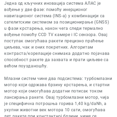
Једна од кључних иновација система АЛАС је
вођење у две фазе: помоћу инерционог
навигационог система
(INS-a)
у комбинацији са
сателитским системом за позиционирање
(GNSS)
u
фази крстарења, након чега следи термално
вођење помоћу
CCD TV
камере
i IC
сензора. Овај
поступак омогућава ракети прецизно праћење
циљева, чак и оних покретних. Алгоритам
контраста/корелације снимака додатно појачава
способност ракете да захвата и прати циљеве са
већом поузданошћу.
Млазни систем чине два подсистема: турбомлазни
мотор који одржава брзину крстарења, и стартни
мотор који омогућава додатни потисак током
лансирања ракете. Овај турбомлазни мотор, чија
је специфична потрошња горива
1,40 kg/daNh,
а
укупни животни век мотора 10 сати, омогућава
лет ракете при константној брзини, чиме се