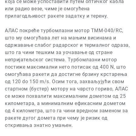
која се може успоставити путем оптичког кабла
или радио везе, чиме је омогућена
прилагодљивост ракете задатку и терену.
АЛАС покреће турбомлазни мотор
TMM-040/RC,
што му омогућава лет на мањим висинама и
одржавање слабог радарског и термалног одраза,
што га чини тешким за уочавање од стране
непријатељског система. Турбомлазни мотор
постиже максимални нето потисак од
400 N,
што
омогућава ракети да достигне брзину крстарења
од
120 do 150 m/s.
Осим тога, захваљујући свом
стартном (бустер) мотору на чврсто гориво, АЛАС
се може похвалити максималним дометом од 25
километара, а минималним ефикасним дометом
од 4 километра, што га чини вредном заменом за
ракете дугог домета при чему је ризик од
откривања знатно умањен.