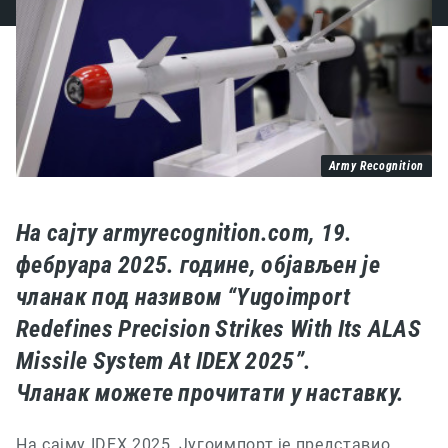
Army Recognition
На сајту armyrecognition.com, 19.
фебруара 2025. године, објављен је
чланак под називом “Yugoimport
Redefines Precision Strikes With Its ALAS
Missile System At IDEX 2025”.
Чланак можете прочитати у наставку.
На сајму
IDEX 2025,
Југоимпорт је представио