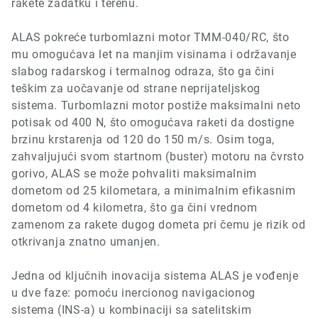
rakete zadatku i terenu.
ALAS pokreće turbomlazni motor
TMM-040/RC,
što
mu omogućava let na manjim visinama i održavanje
slabog radarskog i termalnog odraza, što ga čini
teškim za uočavanje od strane neprijateljskog
sistema. Turbomlazni motor postiže maksimalni neto
potisak od
400 N,
što omogućava raketi da dostigne
brzinu krstarenja od
120 do 150 m/s.
Osim toga,
zahvaljujući svom startnom (buster) motoru na čvrsto
gorivo, ALAS se može pohvaliti maksimalnim
dometom od 25 kilometara, a minimalnim efikasnim
dometom od 4 kilometra, što ga čini vrednom
zamenom za rakete dugog dometa pri čemu je rizik od
otkrivanja znatno umanjen.
Jedna od ključnih inovacija sistema ALAS je vođenje
u dve faze: pomoću inercionog navigacionog
sistema
(INS-a)
u kombinaciji sa satelitskim