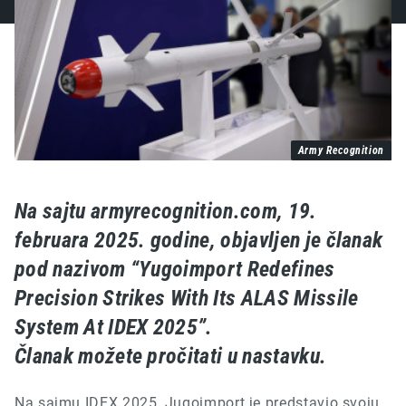
Army Recognition
Na sajtu armyrecognition.com, 19.
februara 2025. godine, objavljen je članak
pod nazivom “Yugoimport Redefines
Precision Strikes With Its ALAS Missile
System At IDEX 2025”.
Članak možete pročitati u nastavku.
Na sajmu
IDEX 2025,
Jugoimport je predstavio svoju