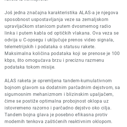
Još jedna značajna karakteristika ALAS-a je njegova
sposobnost uspostavljanja veze sa zemaljskom
upravljačkom stanicom putem dvosmernog radio
linka i putem kabla od optičkih vlakana. Ova veza se
odvija u C-opsegu i uključuje prenos video signala,
telemetrijskih i podataka o statusu rakete.
Maksimalna količina podataka koji se prenose je
100
kbps,
što omogućava brzu i preciznu razmenu
podataka tokom misije.
ALAS raketa je opremljena tandem-kumulativnom
bojnom glavom
sa dodatnim parčadnim dejstvom
, sa
sigurnosnim mehanizmom i blizinskim upaljačem,
čime se postiže optimalna probojnost oklopa uz
istovremeno razorno i parčadno dejstvo oko cilja.
Tandem bojna glava je posebno efikasna protiv
modernih tenkova zaštićenih reaktivnim oklopom.