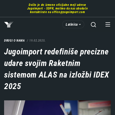
Prebaci
Došlo je do izmene oficijalne mejl adrese
se
Jugoimport - SDPR, molimo da nas ubuduće
na
kontaktirate na
office@yugoimport.com
glavni
deo
Latinica
sadržaja
DRUGI O NAMA
19.02.2025.
Jugoimport redefiniše precizne
udare svojim Raketnim
sistemom ALAS na izložbi IDEX
2025