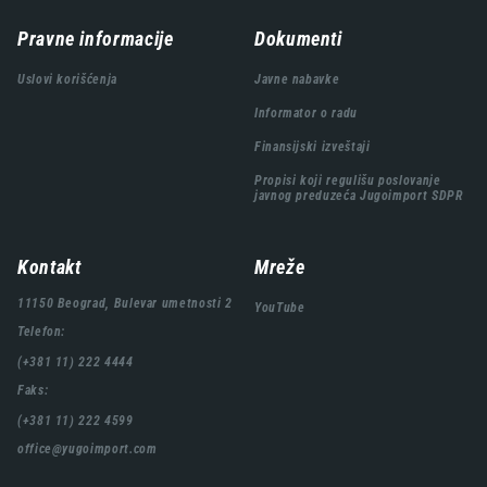
Навигација
Pravne informacije
Dokumenti
подножја
Uslovi korišćenja
Javne nabavke
Informator o radu
Finansijski izveštaji
Propisi koji regulišu poslovanje
javnog preduzeća Jugoimport SDPR
Kontakt
Mreže
11150 Beograd, Bulevar umetnosti 2
YouTube
Telefon:
(+381 11) 222 4444
Faks:
(+381 11) 222 4599
office@yugoimport.com