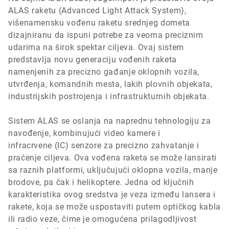
ALAS raketu
(Advanced Light Attack System),
višenamensku vođenu raketu srednjeg dometa
dizajniranu da ispuni potrebe za veoma preciznim
udarima na širok spektar ciljeva. Ovaj sistem
predstavlja novu generaciju vođenih raketa
namenjenih za precizno gađanje oklopnih vozila,
utvrđenja, komandnih mesta, lakih plovnih objekata,
industrijskih postrojenja i infrastrukturnih objekata.
Sistem ALAS se oslanja na naprednu tehnologiju za
navođenje, kombinujući video kamere i
infracrvene
(IC)
senzore za precizno zahvatanje i
praćenje ciljeva. Ova vođena raketa se može lansirati
sa raznih platformi, uključujući oklopna vozila, manje
brodove, pa čak i helikoptere. Jedna od ključnih
karakteristika ovog sredstva je veza između lansera i
rakete, koja se može uspostaviti putem optičkog kabla
ili radio veze, čime je omogućena prilagodljivost