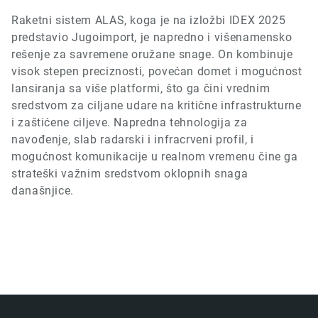
Raketni sistem ALAS, koga je na izložbi
IDEX 2025
predstavio Jugoimport, je napredno i višenamensko
rešenje za savremene oružane snage. On kombinuje
visok stepen preciznosti, povećan domet i mogućnost
lansiranja sa više platformi, što ga čini vrednim
sredstvom za ciljane udare na kritične infrastrukturne
i zaštićene ciljeve. Napredna tehnologija za
navođenje, slab radarski i infracrveni profil, i
mogućnost komunikacije u realnom vremenu čine ga
strateški važnim sredstvom oklopnih snaga
današnjice.