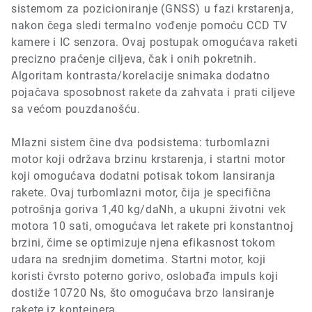
sistemom za pozicioniranje
(GNSS) u
fazi krstarenja,
nakon čega sledi termalno vođenje pomoću
CCD TV
kamere
i IC
senzora. Ovaj postupak omogućava raketi
precizno praćenje ciljeva, čak i onih pokretnih.
Algoritam kontrasta/korelacije snimaka dodatno
pojačava sposobnost rakete da zahvata i prati ciljeve
sa većom pouzdanošću.
Mlazni sistem čine dva podsistema: turbomlazni
motor koji održava brzinu krstarenja, i startni motor
koji omogućava dodatni potisak tokom lansiranja
rakete. Ovaj turbomlazni motor, čija je specifična
potrošnja goriva
1,40 kg/daNh,
a ukupni životni vek
motora 10 sati, omogućava let rakete pri konstantnoj
brzini, čime se optimizuje njena efikasnost tokom
udara na srednjim dometima. Startni motor, koji
koristi čvrsto poterno gorivo, oslobađa impuls koji
dostiže 10720
Ns,
što omogućava brzo lansiranje
rakete iz kontejnera.