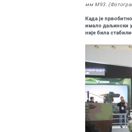
мм М93. (Фотограф
Када је првобитно
имало даљински у
није била стабили