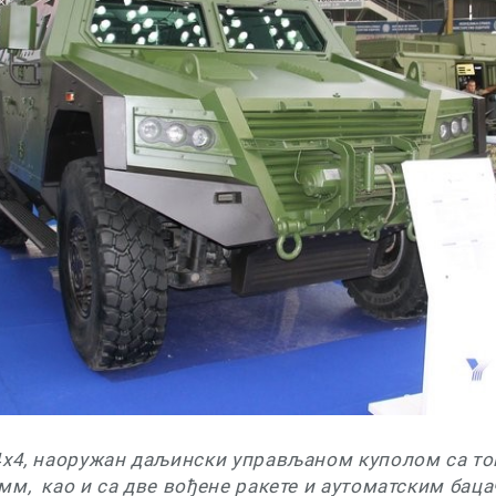
4x4, наоружан даљински управљаном куполом са то
м, као и са две вођене ракете и аутоматским баца