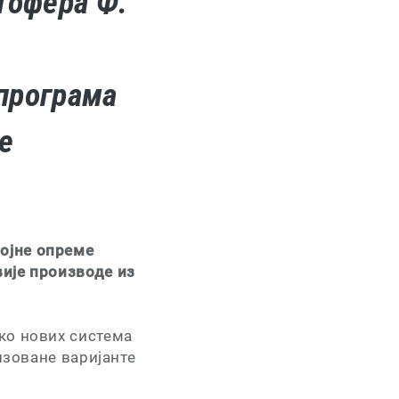
стофера Ф.
 програма
е
ојне опреме
вије производе из
ко нових система
низоване варијанте