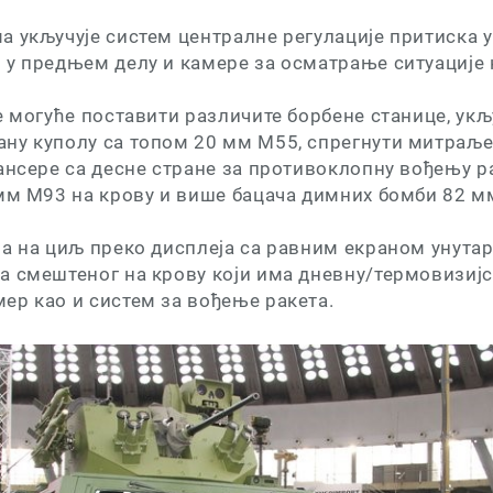
а укључује систем централне регулације притиска 
у предњем делу и камере за осматрање ситуације н
е могуће поставити различите борбене станице, укљ
ну куполу са топом 20 мм М55, спрегнути митраље
ансере са десне стране за противоклопну вођењу р
 мм М93 на крову и више бацача димних бомби 82 м
а на циљ преко дисплеја са равним екраном унутар
а смештеног на крову који има дневну/термовизијс
ер као и систем за вођење ракета.