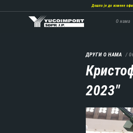
Пребаци
Дошло је до измене офи
се
на
главни
Главн
О нама
део
навиг
садржаја
ДРУГИ О НАМА
0
Кристоф
2023"