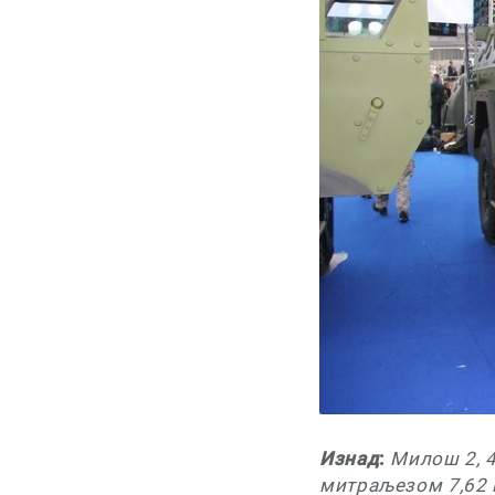
Изнад
:
Милош 2, 
митраљезом 7,62 м