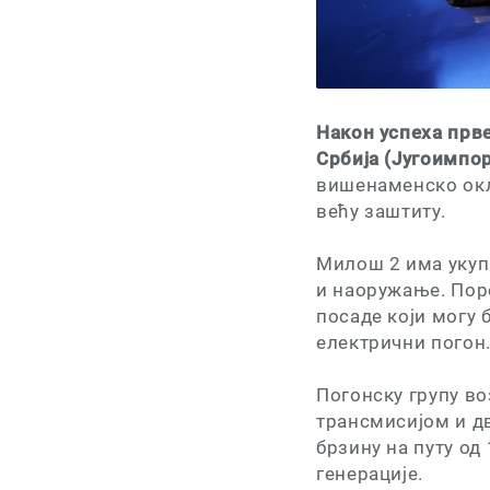
Након успеха прв
Србија (Југоимпо
вишенаменско окл
већу заштиту.
Милош 2 има укупн
и наоружање. Пор
посаде који могу 
електрични погон
Погонску групу во
трансмисијом и д
брзину на путу од
генерације.