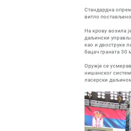
Стандардна опрем
витло постављено 
На крову возила ј
даљински управља
као и двоструке л
бацач граната 30
Оружје се усмерав
нишанског систем
ласерски даљином