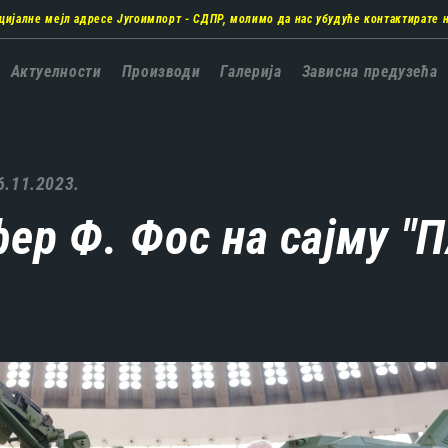
цијалне мејл адресе Југоимпорт - СДПР, молимо да нас убудуће контактирате 
а
Актуелности
Производи
Галерија
Зависна предузећа
ација
6.11.2023.
ер Ф. Фос на сајму 