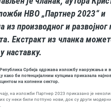
јављен је чланак, аутора Кри
зложби НВО „Партнер 2023“ и
а из производног и развојног
та. Екстракт из чланка может
у наставку.
 Република Србија одржава изложбу наоружања и в
ду како би потенцијалним купцима приказала најно
кцентом на копнени сектор.
ају, на изложби Партнер 2023 приказано је неколи
ојих су неки били потпуно нови, док су други модер
.