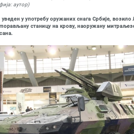
ија: аутор)
 уведен у употребу оружаних снага Србије, возило 
порављану станицу на крову, наоружану митраљезо
сана.