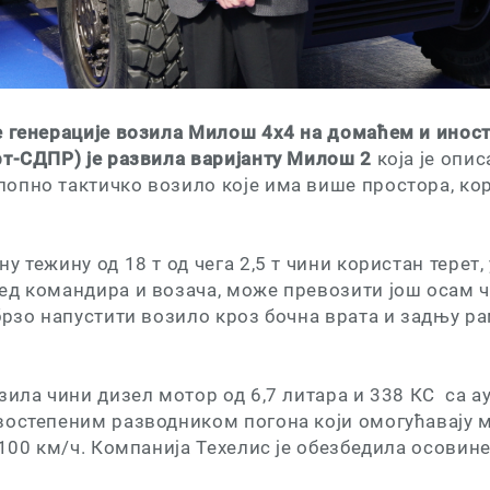
е генерације возила Милош 4x4 на домаћем и инос
рт-СДПР) је развила варијанту Милош 2
која је опис
опно тактичко возило које има више простора, кор
у тежину од 18 т од чега 2,5 т чини користан терет,
ед командира и возача, може превозити још осам 
брзо напустити возило кроз бочна врата и задњу ра
.
зила чини дизел мотор од 6,7 литара и 338 КС са 
востепеним разводником погона који омогућавају 
 100 км/ч. Компанија Теxелис је обезбедила осовин