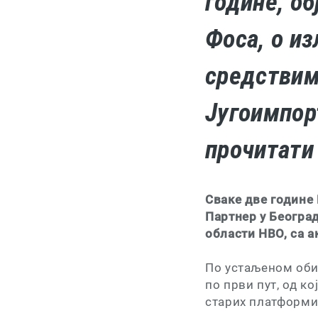
године, об
Фоса, о и
средствим
Југоимпор
прочитати 
Сваке две године
Партнер у Београ
области НВО, са а
По устаљеном обич
по први пут, од к
старих платформи