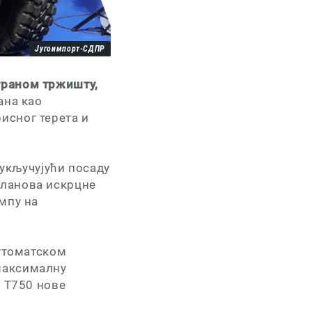
Југоимпорт-СДПР
траном тржишту,
ана као
исног терета и
 укључујући посаду
чланова искрцне
мпу на
аутоматском
максималну
е Т750 нове