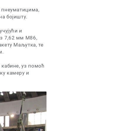
у пнеуматицима,
а бојишту.
учујући и
з 7,62 мм М86,
акету Маљутка, те
м.
 кабине, уз помоћ
ку камеру и