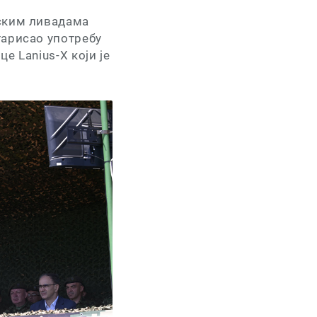
нским ливадама
тарисао употребу
е Lanius-X који је