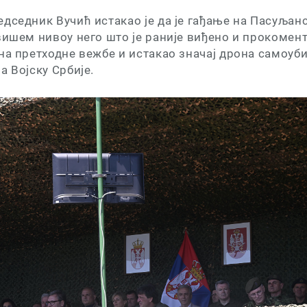
едседник Вучић истакао је да је гађање на Пасуља
вишем нивоу него што је раније виђено и прокомен
на претходне вежбе и истакао значај дрона самоубиц
а Војску Србије.