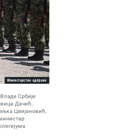
Министарство одбране
Владе Србије
вица Дачић,
ељка Цвијановић,
 министар
олегијума