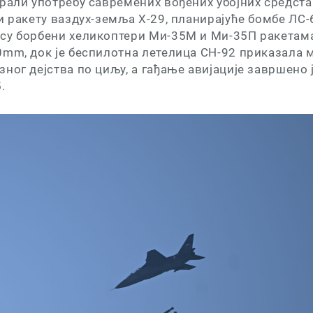
рали употребу савремених вођених убојних средста
и ракету ваздух-земља Х-29, планирајуће бомбе ЛС-
су борбени хеликоптери Ми-35М и Ми-35П ракетама
0mm, док је беспилотна летелица CH-92 приказала 
ног дејства по циљу, а гађање авијације завршено 
.