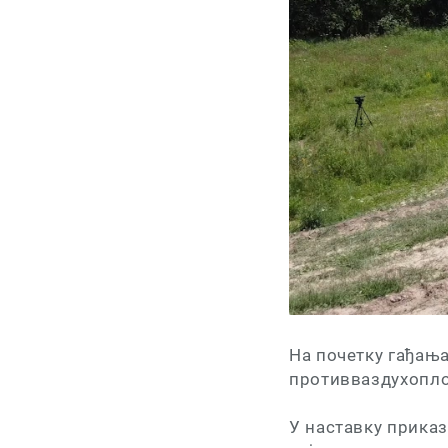
На почетку гађања
противваздухопло
У наставку прика