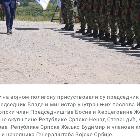
на војном полигону присуствовали су председник 
редседник Владе и министар унутрашњих послова И
рпски члан Председништва Босне и Херцеговине Ж
не скупштине Републике Српске Ненад Стевандић,
ва Републике Српске Жељко Будимир и чланови к
 и начелника Генералштаба Војске Србије.