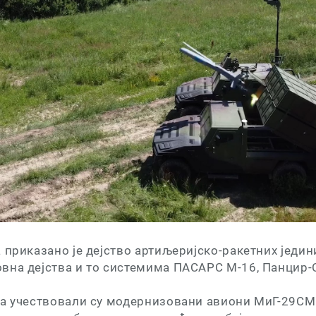
 приказано је дејство артиљеријско-ракетних једин
вна дејства и то системима ПАСАРС М-16, Панцир-
за учествовали су модернизовани авиони МиГ-29СМ 