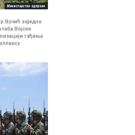
Министарство одбране
р Вучић заједно
таба Војске
лизацији гађања
омплексу