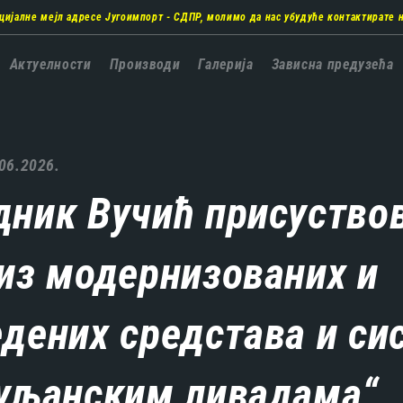
цијалне мејл адресе Југоимпорт - СДПР, молимо да нас убудуће контактирате 
а
Актуелности
Производи
Галерија
Зависна предузећа
ација
06.2026.
дник Вучић присуство
из модернизованих и
дених средстава и си
суљанским ливадама“