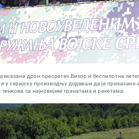
 приказани дрон пресретач Вихор и беспилотна летел
ћи у серијску производњу додавши да је приказано 
 тенкова са најновијим гранатама и ракетама.