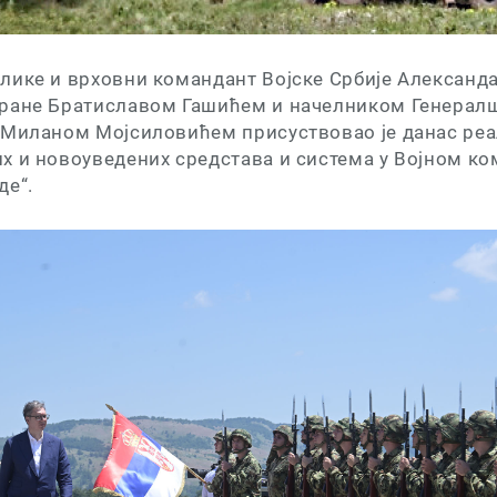
лике и врховни командант Војске Србије Александа
ране Братиславом Гашићем и начелником Генералш
 Миланом Мојсиловићем присуствовао је данас реа
х и новоуведених средстава и система у Војном к
де“.