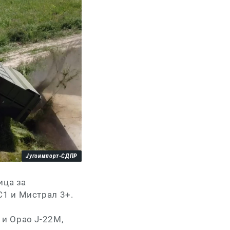
Југоимпорт-СДПР
ица за
С1 и Мистрал 3+.
и Орао Ј-22М,