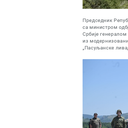
Председник Репуб
са министром одб
Србије генералом
из модернизовани
„Пасуљанске лива