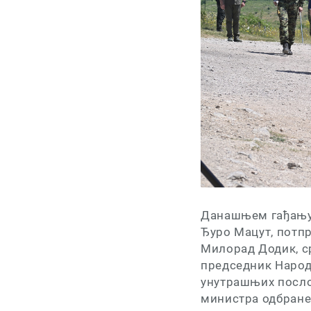
Данашњем гађању 
Ђуро Мацут, потп
Милорад Додик, с
председник Народ
унутрашњих посло
министра одбране