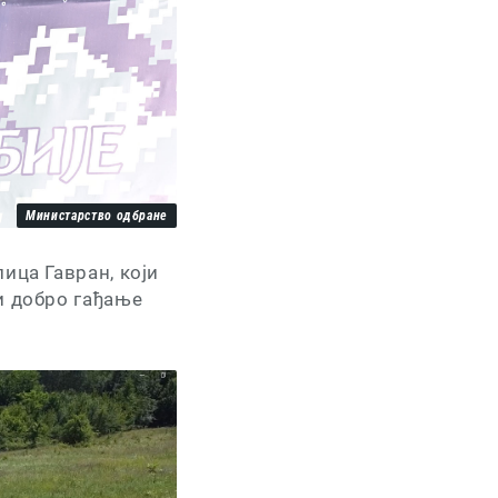
Министарство одбране
ица Гавран, који
и добро гађање