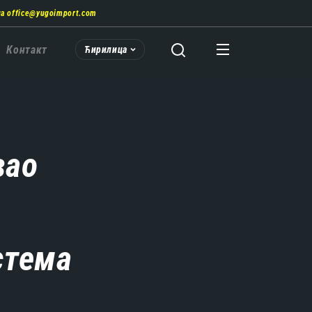
на
office@yugoimport.com
Контакт
Ћирилица
вао
стема