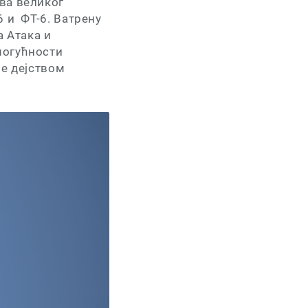
ва великог
6 и ФТ-6. Ватрену
 Атака и
могућности
је дејством