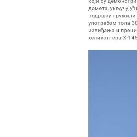
који су демонстри
домета, укључујућ
подршку пружили 
употребом топа 3
извиђања и прециз
хеликоптера Х-145