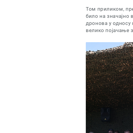
Том приликом, пр
било на значајно 
дронова у односу 
велико појачање з