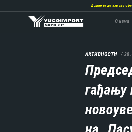
Пребаци
Дошло је до измене офи
се
на
главни
Главн
О нама
део
навиг
садржаја
АКТИВНОСТИ
28.
Предсе
гађању 
новоуве
на „Па