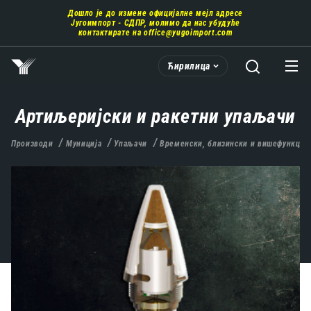
Пребаци
Дошло је до измене официјалне мејл адресе
се
Југоимпорт - СДПР, молимо да нас убудуће
на
контактирате на
office@yugoimport.com
главни
део
Ћирилица
садржаја
Артиљеријски и ракетни упаљачи
Производи
Муниција
Упаљачи
Временски, близински и вишефункцио