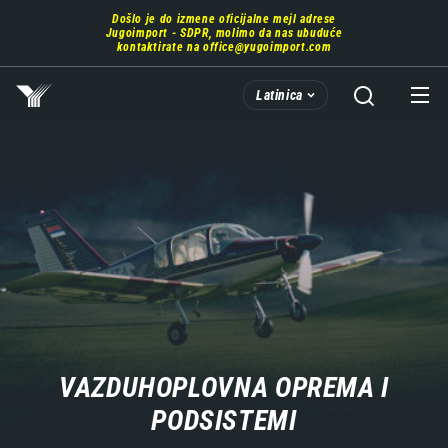
Prebaci
Došlo je do izmene oficijalne mejl adrese
se
Jugoimport - SDPR, molimo da nas ubuduće
na
kontaktirate na
office@yugoimport.com
glavni
deo
Latinica
sadržaja
VAZDUHOPLOVNA OPREMA I
PODSISTEMI