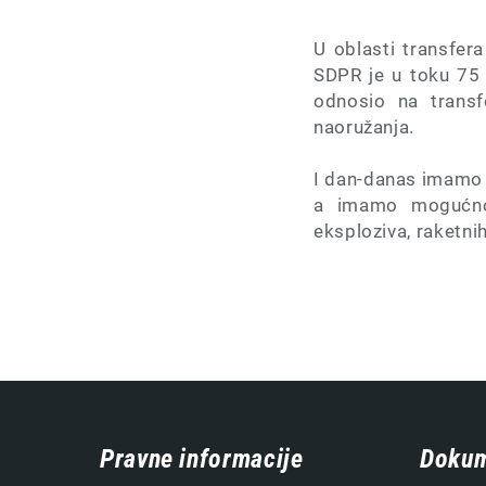
U oblasti transfer
SDPR je u toku 75 
odnosio na transf
naoružanja.
I dan-danas imamo n
a imamo mogućnost
eksploziva, raketnih,
Навигација
Pravne informacije
Dokum