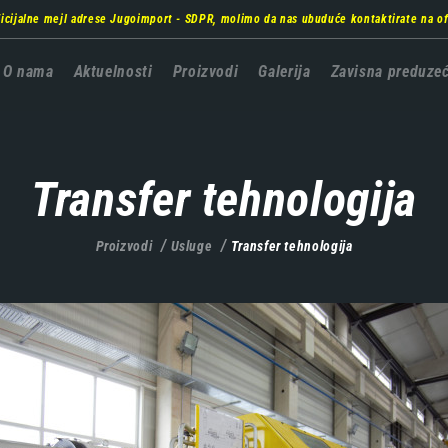
ficijalne mejl adrese Jugoimport - SDPR, molimo da nas ubuduće kontaktirate na
o
Главна
O nama
Aktuelnosti
Proizvodi
Galerija
Zavisna preduze
навигација
Transfer tehnologija
Proizvodi
Usluge
Transfer tehnologija