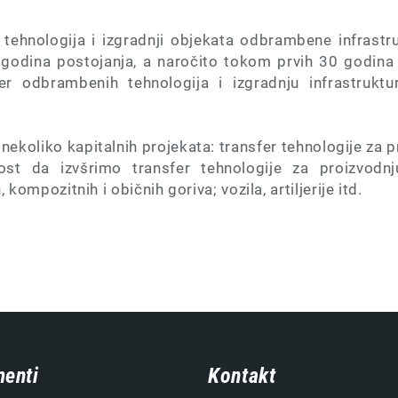
a tehnologija i izgradnji objekata odbrambene infrast
godina postojanja, a naročito tokom prvih 30 godina
er odbrambenih tehnologija i izgradnju infrastruktu
ekoliko kapitalnih projekata: transfer tehnologije za p
 da izvšrimo transfer tehnologije za proizvodnju
 kompozitnih i običnih goriva; vozila, artiljerije itd.
enti
Kontakt