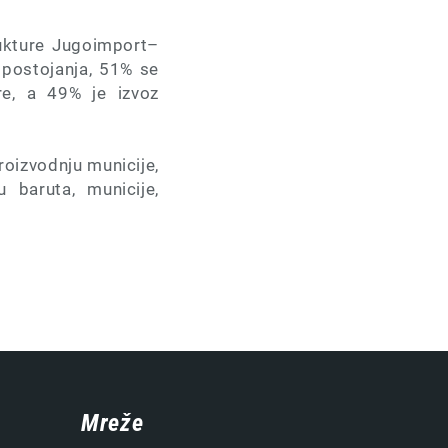
rukture Jugoimport–
 postojanja, 51% se
re, a 49% je izvoz
roizvodnju municije,
 baruta, municije,
Mreže