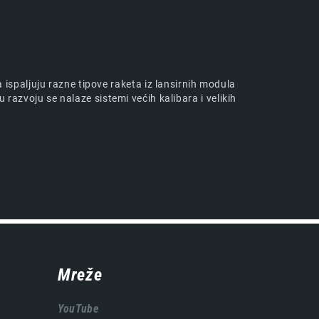
paljuju razne tipove raketa iz lansirnih modula
 razvoju se nalaze sistemi većih kalibara i velikih
Mreže
YouTube