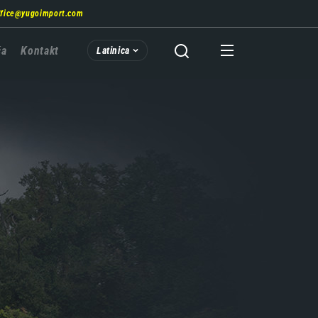
ffice@yugoimport.com
ća
Kontakt
Latinica