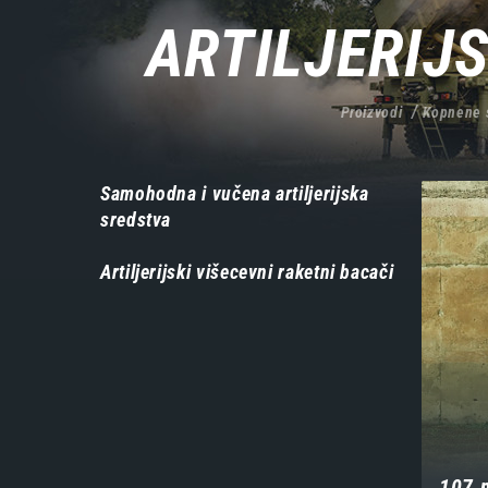
ARTILJERIJS
Proizvodi
Kopnene 
Навигација
Samohodna i vučena artiljerijska
sredstva
-
производи
Artiljerijski višecevni raketni bacači
107 