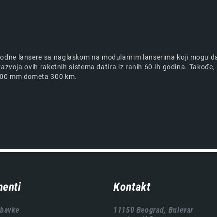
dne lansere sa naglaskom na modularnim lanserima koji mogu da is
azvoja ovih raketnih sistema datira iz ranih 60-ih godina. Takođe, u
 400 mm dometa 300 km.
enti
Kontakt
abavke
11150 Beograd, Bulevar