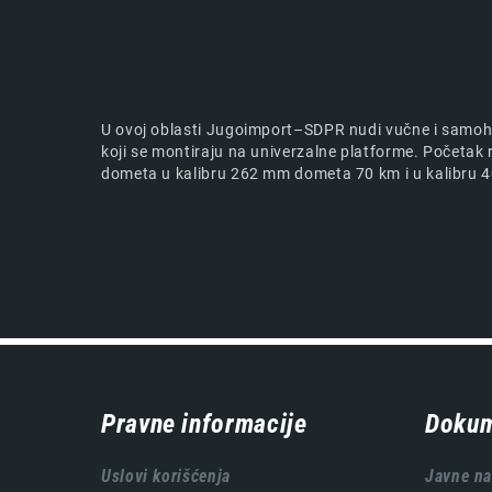
U ovoj oblasti Jugoimport–SDPR nudi vučne i samoho
koji se montiraju na univerzalne platforme. Početak r
dometa u kalibru 262 mm dometa 70 km i u kalibru
Навигација
Pravne informacije
Dokum
подножја
Uslovi korišćenja
Javne n