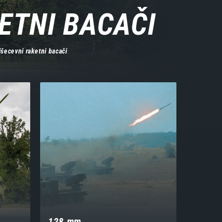
KETNI BACAČI
 višecevni raketni bacači
128 mm