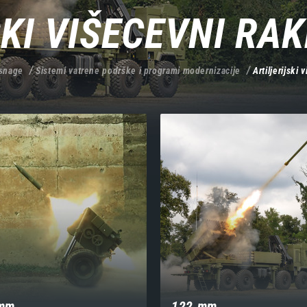
KI VIŠECEVNI RA
snage
Sistemi vatrene podrške i programi modernizacije
Artiljerijski
mm
122 mm