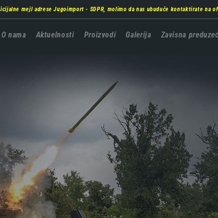
ficijalne mejl adrese Jugoimport - SDPR, molimo da nas ubuduće kontaktirate na
o
Главна
O nama
Aktuelnosti
Proizvodi
Galerija
Zavisna preduze
навигација