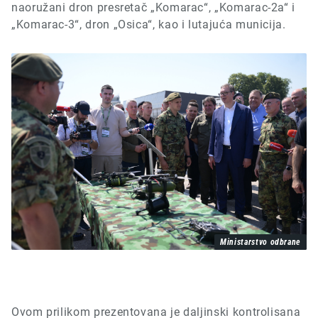
naoružani dron presretač „Komarac“, „Komarac-2a“ i
„Komarac-3“, dron „Osica“, kao i lutajuća municija.
Ministarstvo odbrane
Ovom prilikom
prezentovana je
daljinski kontrolisana