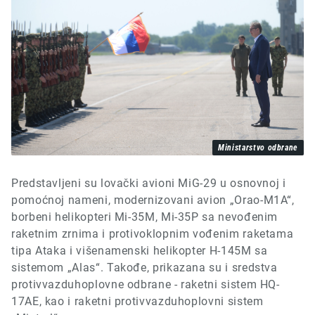
Ministarstvo odbrane
P
redstavljeni su lovački avioni MiG-29 u osnovnoj i
pomoćnoj nameni, modernizovani avion „Orao-M1A“,
borbeni helikopteri Mi-35M, Mi-35P sa nevođenim
raketnim zrnima i protivoklopnim vođenim raketama
tipa Ataka i višenamenski helikopter H-145M
sa
sistemom „Alas“
. Takođe, prikazana su i sredstva
protivvazduhoplovne odbrane - raketni sistem HQ-
17AE, kao i raketni protivvazduhoplovni sistem