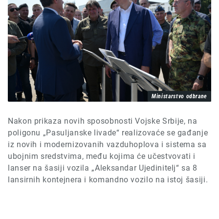
Ministarstvo odbrane
Nakon prikaza novih sposobnosti Vojske Srbije, na
poligonu „Pasuljanske livade“ realizovaće se gađanje
iz novih i modernizovanih vazduhoplova i sistema sa
ubojnim sredstvima
, među kojima će učestvovati i
lanser na šasiji vozila „Aleksandar Ujedinitelj“ sa 8
lansirnih kontejnera i komandno vozilo na istoj šasiji.