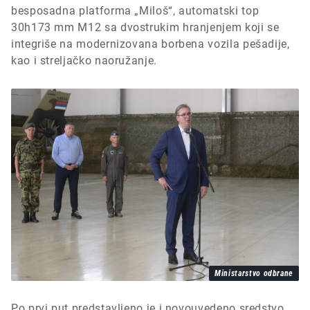
besposadna platforma „
M
iloš“, automatski top
30h173 mm M12 sa dvostrukim hranjenjem koji se
integriše na modernizovana borbena vozila pešadije,
kao i streljačko naoružanje.
Ministarstvo odbrane
Po prvi put predstavljeno je i novouvedeno sredstvo