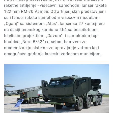
raketne artiljerije - višecevni samohodni lanser raketa
122 mm RM-70 Vampir. Od artiljerijskih predstavljeni
su i lanser raketa samohodni višecevni modularni
„Oganj“
sa sistemom „Alas“, lanser sa 27 kontejnera
na šasiji terenskog kamiona 4h4 sa
bespilotn
om
letelic
om
-projektil
om „Gavran“
i samohodna
top-
haubica „Nora B
/
52“
sa setom hardvera za
modernizaciju sistema za upravljanje vatrom koji
omogućava gađanje laserski vođenom municijom.