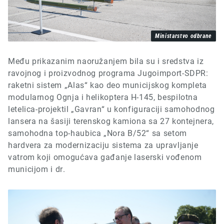
Ministarstvo odbrane
Među prikazanim
naoružanjem
bil
a su i sredstva iz
ravojnog i proizvodnog programa Jugoimport-SDPR:
raketni sistem „Alas“ kao deo municijskog kompleta
modularnog Ognja i helikoptera H-145,
bespilot
na
letelic
a
-projektil
„Gavran“ u konfiguraciji samohodnog
lansera na šasiji terenskog kamiona sa 27 kontejnera,
samohodn
a top-
haubic
a
„Nora B
/
52“
sa setom
hardvera za modernizaciju sistema za upravljanje
vatrom koji omogućava gađanje laserski vođenom
municijom i dr
.