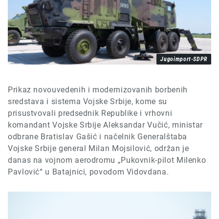
Jugoimport-SDPR
Prikaz novouvedenih i modernizovanih borbenih
sredstava i sistema Vojske Srbije, kome su
prisustvovali predsednik Republike i vrhovni
komandant Vojske Srbije Aleksandar Vučić, ministar
odbrane Bratislav Gašić i načelnik Generalštaba
Vojske Srbije general Milan Mojsilović, održan je
danas na vojnom aerodromu „Pukovnik-pilot Milenko
Pavlović“ u Batajnici, povodom Vidovdana.