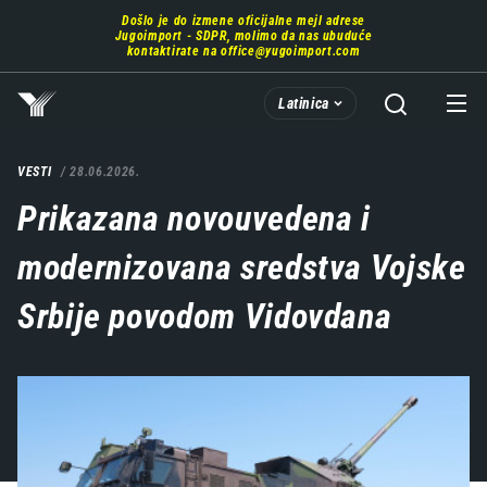
Prebaci
Došlo je do izmene oficijalne mejl adrese
se
Jugoimport - SDPR, molimo da nas ubuduće
na
kontaktirate na
office@yugoimport.com
glavni
deo
Latinica
sadržaja
VESTI
28.06.2026.
Prikazana novouvedena i
modernizovana sredstva Vojske
Srbije povodom Vidovdana