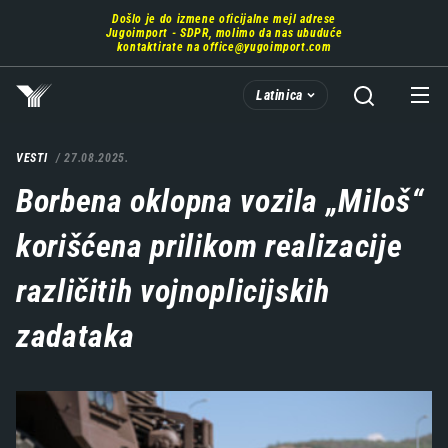
Prebaci
Došlo je do izmene oficijalne mejl adrese
se
Jugoimport - SDPR, molimo da nas ubuduće
na
kontaktirate na
office@yugoimport.com
glavni
deo
Latinica
sadržaja
VESTI
27.08.2025.
Borbena oklopna vozila „Miloš“
korišćena prilikom realizacije
različitih vojnoplicijskih
zadataka