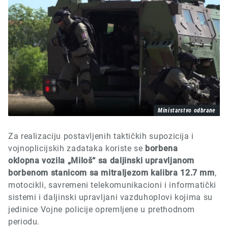
Ministarstvo odbrane
Za realizaciju postavljenih taktičkih supozicija i
vojnoplicijskih zadataka koriste se
borbena
oklopna
vozila
„Miloš“ sa
daljinski upravljanom
borbenom stanicom sa mitraljezom kalibra 12.7 mm
,
motocikli, savremeni telekomunikacioni i informatički
sistemi i daljinski upravljani vazduhoplovi kojima su
jedinice Vojne policije opremljene u prethodnom
periodu.