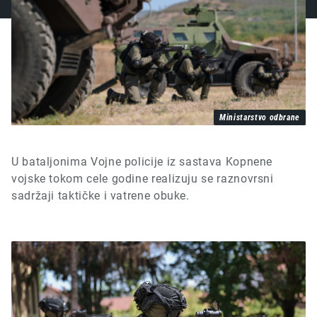
Ministarstvo odbrane
U bataljonima Vojne policije iz sastava Kopnene
vojske tokom cele godine realizuju se raznovrsni
sadržaji taktičke i vatrene obuke.