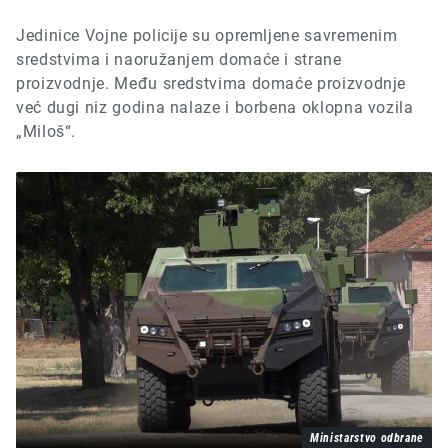
Jedinice Vojne policije su opremljene savremenim
sredstvima i naoružanjem domaće i strane
proizvodnje.
Među
sredstvima domaće proizvodnje
već dugi niz godina nalaze i
borbena
oklopna
vozila
„Miloš“.
Ministarstvo odbrane