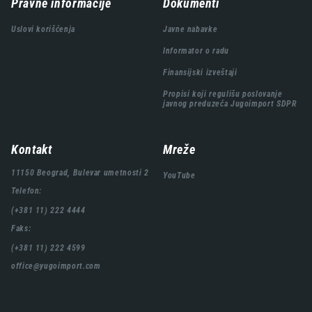
Навигација
Pravne informacije
Dokumenti
подножја
Uslovi korišćenja
Javne nabavke
Informator o radu
Finansijski izveštaji
Propisi koji regulišu poslovanje
javnog preduzeća Jugoimport SDPR
Kontakt
Mreže
11150 Beograd, Bulevar umetnosti 2
YouTube
Telefon:
(+381 11) 222 4444
Faks:
(+381 11) 222 4599
office@yugoimport.com