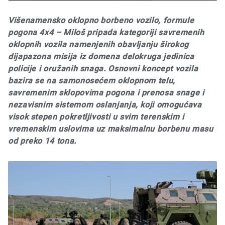
Višenamensko oklopno borbeno vozilo, formule
pogona 4x4 – Miloš pripada kategoriji savremenih
oklopnih vozila namenjenih obavljanju širokog
dijapazona misija iz domena delokruga jedinica
policije i oružanih snaga. Osnovni koncept vozila
bazira se na samonosećem oklopnom telu,
savremenim sklopovima pogona i prenosa snage i
nezavisnim sistemom oslanjanja, koji omogućava
visok stepen pokretljivosti u svim terenskim i
vremenskim uslovima uz maksimalnu borbenu masu
od preko 14 tona.