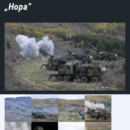
„Нора“