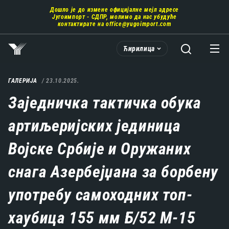
Пребаци
Дошло је до измене официјалне мејл адресе
се
Југоимпорт - СДПР, молимо да нас убудуће
на
контактирате на
office@yugoimport.com
главни
део
Ћирилица
садржаја
ГАЛЕРИЈА
23.10.2025.
Заједничка тактичка обука
артиљеријских јединица
Војске Србије и Оружаних
снага Азербејџана за борбену
употребу самоходних топ-
хаубица 155 мм Б/52 М-15