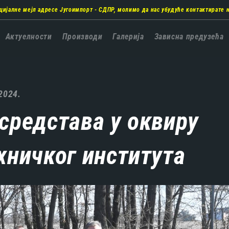
цијалне мејл адресе Југоимпорт - СДПР, молимо да нас убудуће контактирате 
а
Актуелности
Производи
Галерија
Зависна предузећа
ација
2024.
средстава у оквиру
хничког института