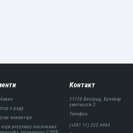
менти
Контакт
абавке
11150 Београд, Булевар
уметности 2
тор о раду
Телефон:
јски извештаји
(+381 11) 222 4444
 који регулишу пословање
предузећа Југоимпорт СДПР