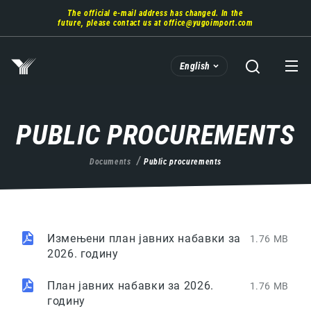
Skip
The official e-mail address has changed. In the
to
future, please contact us at
office@yugoimport.com
main
content
English
PUBLIC PROCUREMENTS
Documents
Public procurements
Измењени план јавних набавки за
1.76 MB
2026. годину
План јавних набавки за 2026.
1.76 MB
годину