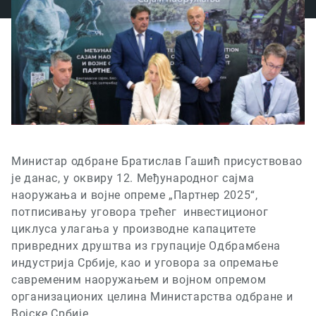
Министар одбране Братислав Гашић присуствовао
је данас, у оквиру 12. Међународног сајма
наоружања и војне опреме „Партнер 2025“,
потписивању уговора трећег инвестиционог
циклуса улагања у производне капацитете
привредних друштва из групације Одбрамбена
индустрија Србије, као и уговора за опремање
савременим наоружањем и војном опремом
организационих целина Министарства одбране и
Војске Србије.