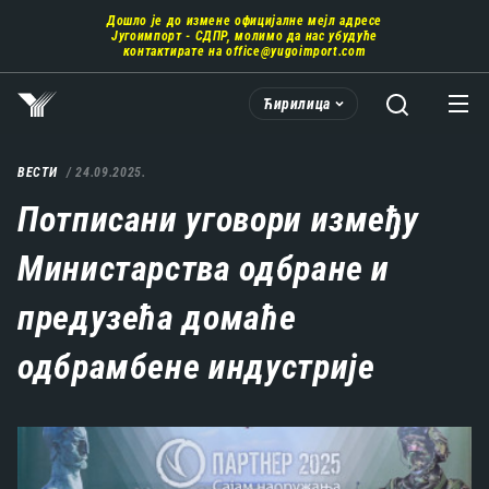
Пребаци
Дошло је до измене официјалне мејл адресе
се
Југоимпорт - СДПР, молимо да нас убудуће
на
контактирате на
office@yugoimport.com
главни
део
Ћирилица
садржаја
ВЕСТИ
24.09.2025.
Потписани уговори између
Министарства одбране и
предузећа домаће
одбрамбене индустрије