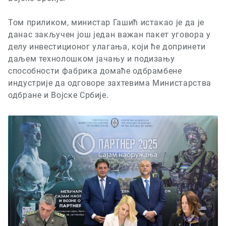
Том приликом, министар Гашић истакао је да је
данас закључен још један важан пакет уговора у
делу инвестиционог улагања, који ће допринети
даљем технолошком јачању и подизању
способности фабрика домаће одбрамбене
индустрије да одговоре захтевима Министарства
одбране и Војске Србије.