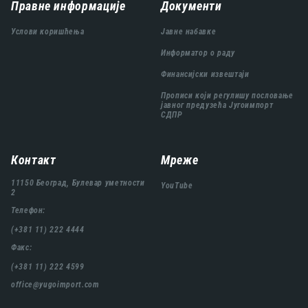
Навигација
Правне информације
Документи
подножја
Услови коришћења
Јавне набавке
Информатор о раду
Финансијски извештаји
Прописи који регулишу пословање
јавног предузећа Југоимпорт
СДПР
Контакт
Мреже
11150 Београд, Булевар уметности
YouTube
2
Телефон:
(+381 11) 222 4444
Факс:
(+381 11) 222 4599
office@yugoimport.com