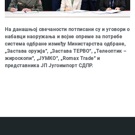
На данашњој свечаности потписани су и уговори о
набавци наоружања и војне опреме за потребе
система одбране између Министарства одбране,
„Застава оружја“, „Застава ТЕРВО“, „Телеоптик –
жироскопи“, „ЈУМКО“, „Romax Trade“ и
представника ЈП Југоимпорт СДПР.