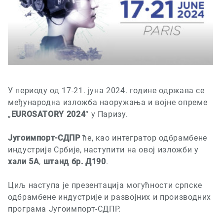
У периоду од 17-21. јуна 2024. године одржава се
међународна изложба наоружања и војне опреме
„
EUROSATORY 2024
“ у Паризу.
Југоимпорт-СДПР
ће, као интегратор одбрамбене
индустрије Србије, наступити на овој изложби у
хали 5А
,
штанд бр. Д190
.
Циљ наступа је презентација могућности српске
одбрамбене индустрије и развојних и производних
програма Југоимпорт-СДПР.