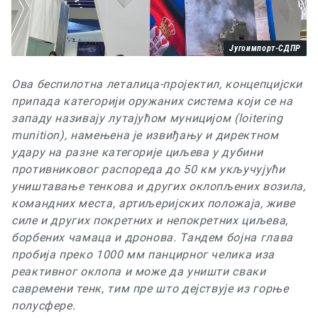
Југоимпорт-СДПР
Ова беспилотна леталица-пројектил, к
онцепцијски
припада категорији оружаних система који се на
западу називају лутајућом муницијом (
loitering
munition
),
намењена је извиђању и директном
удару на разне категорије циљева у дубини
противниковог распореда до 50 км укључујући
уништавање тенкова и других оклопљених возила,
командних места, артиљеријских положаја, живе
силе и других покретних и непокретних циљева,
борбених чамаца и дронова. Тандем бојна глава
пробија преко 1000 мм панцирног челика иза
реактивног оклопа и може да уништи сваки
савремени тенк, тим пре што дејствује из горње
полусфере.