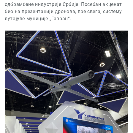
одбрамбене индустрије Србије
.
Посебан акценат
био на презентацији дронова, пре свега, систему
лутајуће муниције „Гавран“.