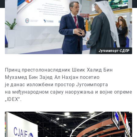
Југоимпорт-СДПР
Принц престолонаследник Шеик Халид Бин
Мухамед Бин Зајед Ал Нахјан
посетио
је
данас изложбени простор Југоимпорта
на м
еђународном сајм
у
наоружања и војне опреме
„IDEX“.