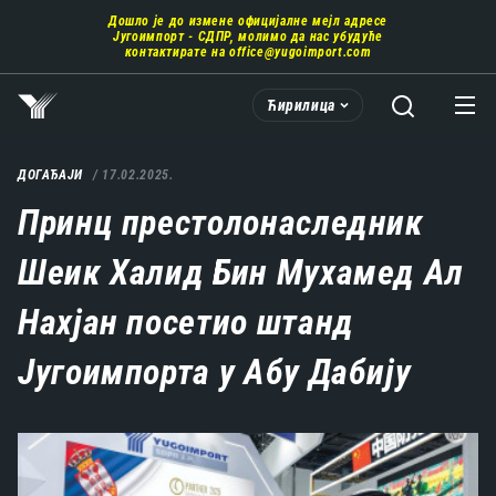
Пребаци
Дошло је до измене официјалне мејл адресе
се
Југоимпорт - СДПР, молимо да нас убудуће
на
контактирате на
office@yugoimport.com
главни
део
Ћирилица
садржаја
ДОГАЂАЈИ
17.02.2025.
Принц престолонаследник
Шеик Халид Бин Мухамед Ал
Нахјан посетио штанд
Југоимпорта у Абу Дабију