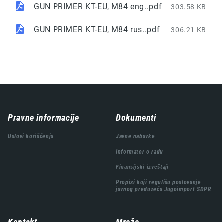
GUN PRIMER KT-EU, M84 eng..pdf
303.58 KB
GUN PRIMER KT-EU, M84 rus..pdf
306.21 KB
Навигација
Pravne informacije
Dokumenti
подножја
Uslovi korišćenja
Javne nabavke
Informator o radu
Finansijski izveštaji
Propisi koji regulišu poslovanje
javnog preduzeća Jugoimport SDPR
Kontakt
Mreže