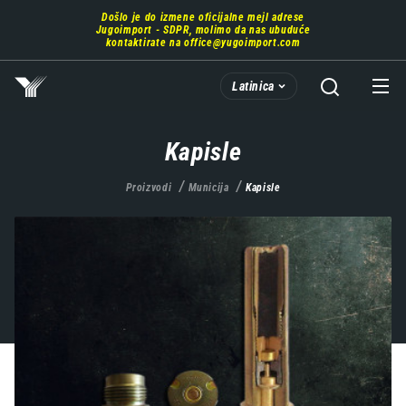
Prebaci
Došlo je do izmene oficijalne mejl adrese
se
Jugoimport - SDPR, molimo da nas ubuduće
na
kontaktirate na
office@yugoimport.com
glavni
deo
Latinica
sadržaja
Kapisle
Proizvodi
Municija
Kapisle