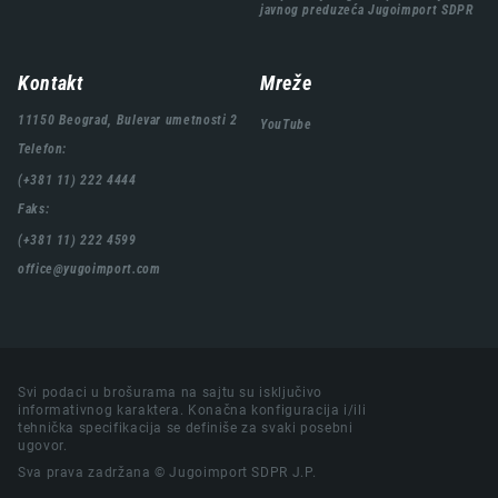
javnog preduzeća Jugoimport SDPR
Kontakt
Mreže
11150 Beograd, Bulevar umetnosti 2
YouTube
Telefon:
(+381 11) 222 4444
Faks:
(+381 11) 222 4599
office@yugoimport.com
Svi podaci u brošurama na sajtu su isključivo
informativnog karaktera. Konačna konfiguracija i/ili
tehnička specifikacija se definiše za svaki posebni
ugovor.
Sva prava zadržana © Jugoimport SDPR J.P.