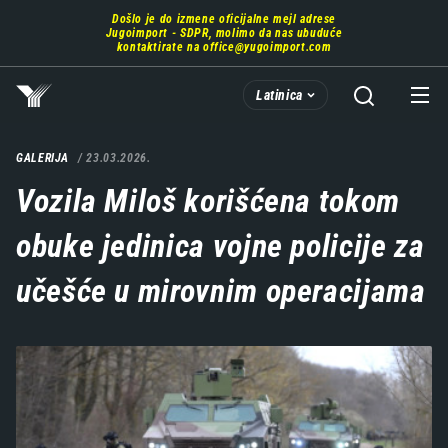
Prebaci
Došlo je do izmene oficijalne mejl adrese
se
Jugoimport - SDPR, molimo da nas ubuduće
na
kontaktirate na
office@yugoimport.com
glavni
deo
Latinica
sadržaja
GALERIJA
23.03.2026.
Vozila Miloš korišćena tokom
obuke jedinica vojne policije za
učešće u mirovnim operacijama