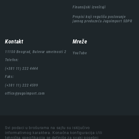
Finansijski izveštaji
Propisi koji regulišu poslovanje
javnog preduzeća Jugoimport SDPR
Kontakt
Mreže
11150 Beograd, Bulevar umetnosti 2
YouTube
Telefon:
(+381 11) 222 4444
Faks:
(+381 11) 222 4599
office@yugoimport.com
Svi podaci u brošurama na sajtu su isključivo
informativnog karaktera. Konačna konfiguracija i/ili
tehnička specifikacija se definiše za svaki posebni